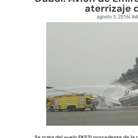
aterrizaje
agosto 3, 2016
|
Adm
Se trata del vuelo EK521 procedente de la 