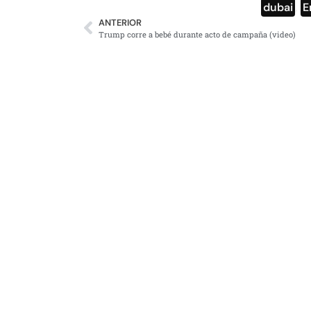
dubai
,
E
ANTERIOR
Trump corre a bebé durante acto de campaña (video)