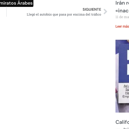
Irán 
miratos Árabes
SIGUIENTE
«inac
Llegó el autobús que pasa por encima del tráfico
11 de m
Leer más
Calif