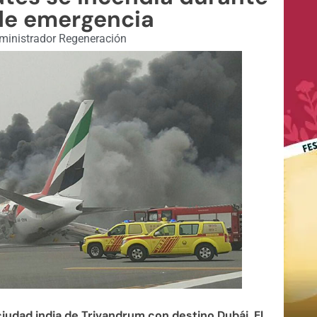
 de emergencia
inistrador Regeneración
ciudad india de Trivandrum con destino Dubái. El