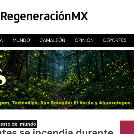
CA
MUNDO
CAMALEÓN
OPINIÓN
DEPORTES
RegeneraciónMX
Sitio de noticias libre e independiente
Resto del mundo
ates se incendia durante