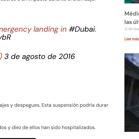
Médic
las ú
mergency landing in
#Dubai
.
11 de m
ybR
Leer más
7)
3 de agosto de 2016
zajes y despegues. Esta suspensión podría durar
s y diez de ellos han sido hospitalizados.