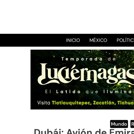
INICIO
MÉXICO
POLÍTI
Mundo
,
Dubái: Avión de Emir