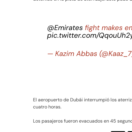
@Emirates
fight makes e
pic.twitter.com/QqouUh2
— Kazim Abbas (@Kaaz_
El aeropuerto de Dubái interrumpió los aterri
cuatro horas.
Los pasajeros fueron evacuados en 45 segundo