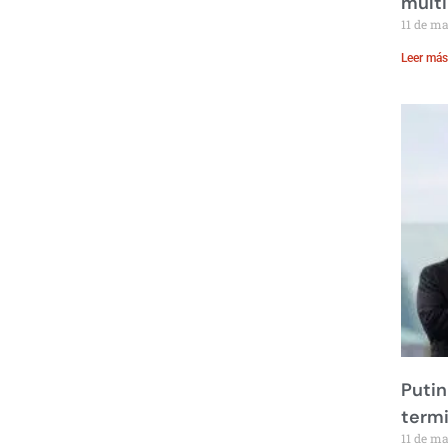
multi
11 de m
Leer más
Putin
term
11 de m