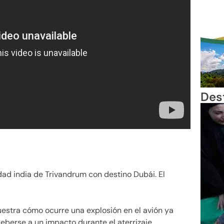
Des
dad india de Trivandrum con destino Dubái. El
estra cómo ocurre una explosión en el avión ya
deberse a un impacto durante el aterrizaje.