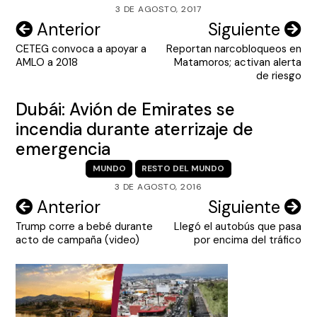
3 DE AGOSTO, 2017
Navegación
Anterior
Siguiente
CETEG convoca a apoyar a
Reportan narcobloqueos en
de
AMLO a 2018
Matamoros; activan alerta
entradas
de riesgo
Dubái: Avión de Emirates se
incendia durante aterrizaje de
emergencia
MUNDO
RESTO DEL MUNDO
3 DE AGOSTO, 2016
Navegación
Anterior
Siguiente
Trump corre a bebé durante
Llegó el autobús que pasa
de
acto de campaña (video)
por encima del tráfico
entradas