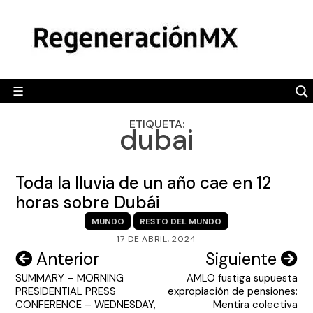
Skip
MÉXICO
to
content
POLÍTICA
MUNDO
☰
RegeneraciónMX
Sitio de noticias libre e independiente
CAMALEÓN
ETIQUETA:
dubai
OPINIÓN
DEPORTES
Toda la lluvia de un año cae en 12
ENGLISH SECTION
horas sobre Dubái
MUNDO
RESTO DEL MUNDO
VIDEOS
17 DE ABRIL, 2024
Navegación
Anterior
Siguiente
SUMMARY – MORNING
AMLO fustiga supuesta
de
PRESIDENTIAL PRESS
expropiación de pensiones:
entradas
CONFERENCE – WEDNESDAY,
Mentira colectiva