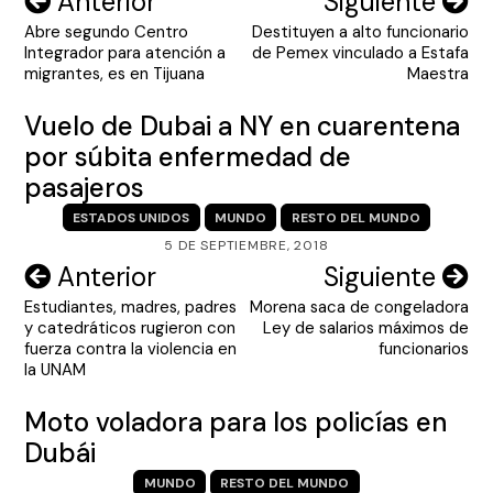
Navegación
Anterior
Siguiente
Abre segundo Centro
Destituyen a alto funcionario
de
Integrador para atención a
de Pemex vinculado a Estafa
entradas
migrantes, es en Tijuana
Maestra
Vuelo de Dubai a NY en cuarentena
por súbita enfermedad de
pasajeros
ESTADOS UNIDOS
MUNDO
RESTO DEL MUNDO
5 DE SEPTIEMBRE, 2018
Navegación
Anterior
Siguiente
Estudiantes, madres, padres
Morena saca de congeladora
de
y catedráticos rugieron con
Ley de salarios máximos de
entradas
fuerza contra la violencia en
funcionarios
la UNAM
Moto voladora para los policías en
Dubái
MUNDO
RESTO DEL MUNDO