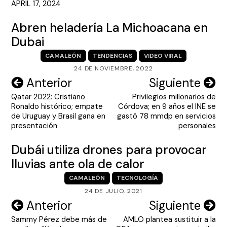
APRIL 17, 2024
Abren heladería La Michoacana en
Dubai
CAMALEÓN
TENDENCIAS
VIDEO VIRAL
24 DE NOVIEMBRE, 2022
Navegación
Anterior
Siguiente
Qatar 2022: Cristiano
Privilegios millonarios de
de
Ronaldo histórico; empate
Córdova; en 9 años el INE se
entradas
de Uruguay y Brasil gana en
gastó 78 mmdp en servicios
presentación
personales
Dubái utiliza drones para provocar
lluvias ante ola de calor
CAMALEÓN
TECNOLOGÍA
24 DE JULIO, 2021
Navegación
Anterior
Siguiente
Sammy Pérez debe más de
AMLO plantea sustituir a la
de