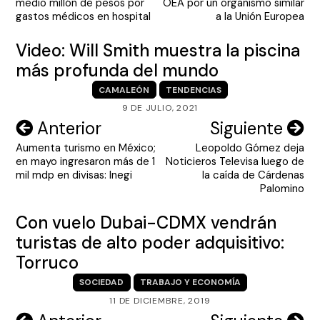
medio millón de pesos por
OEA por un organismo similar
entradas
gastos médicos en hospital
a la Unión Europea
Video: Will Smith muestra la piscina
más profunda del mundo
CAMALEÓN
TENDENCIAS
9 DE JULIO, 2021
Navegación
Anterior
Siguiente
Aumenta turismo en México;
Leopoldo Gómez deja
de
en mayo ingresaron más de 1
Noticieros Televisa luego de
entradas
mil mdp en divisas: Inegi
la caída de Cárdenas
Palomino
Con vuelo Dubai-CDMX vendrán
turistas de alto poder adquisitivo:
Torruco
SOCIEDAD
TRABAJO Y ECONOMÍA
11 DE DICIEMBRE, 2019