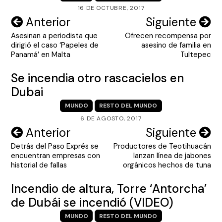
16 DE OCTUBRE, 2017
Navegación
Anterior
Siguiente
Asesinan a periodista que
Ofrecen recompensa por
de
dirigió el caso ‘Papeles de
asesino de familia en
entradas
Panamá’ en Malta
Tultepec
Se incendia otro rascacielos en
Dubai
MUNDO
RESTO DEL MUNDO
6 DE AGOSTO, 2017
Navegación
Anterior
Siguiente
Detrás del Paso Exprés se
Productores de Teotihuacán
de
encuentran empresas con
lanzan línea de jabones
entradas
historial de fallas
orgánicos hechos de tuna
Incendio de altura, Torre ‘Antorcha’
de Dubái se incendió (VIDEO)
MUNDO
RESTO DEL MUNDO