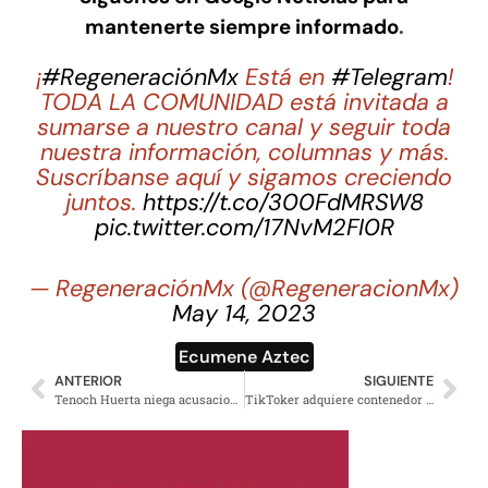
mantenerte siempre informado
.
¡
#RegeneraciónMx
Está en
#Telegram
!
TODA LA COMUNIDAD está invitada a
sumarse a nuestro canal y seguir toda
nuestra información, columnas y más.
Suscríbanse aquí y sigamos creciendo
juntos.
https://t.co/300FdMRSW8
pic.twitter.com/17NvM2FI0R
— RegeneraciónMx (@RegeneracionMx)
May 14, 2023
Ecumene Aztec
ANTERIOR
SIGUIENTE
Tenoch Huerta niega acusaciones de agresión sexual hechas por María Elena Ríos
TikToker adquiere contenedor por 26 mil pesos y descubre una camioneta nueva