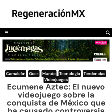
MÉXICO
POLÍTICA
MUNDO
☰
RegeneraciónMX
Sitio de noticias libre e independiente
CAMALEÓN
OPINIÓN
DEPORTES
ENGLISH SECTION
Camaleón
,
Geek
,
Mundo
,
Tecnología
,
Tendencias
,
Videojuegos
VIDEOS
Ecumene Aztec: El nuevo
videojuego sobre la
conquista de México que
ha causado controversia