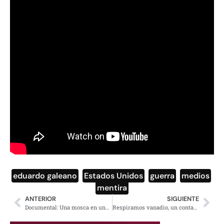
eduardo galeano
,
Estados Unidos
,
guerra
,
medios
,
mentira
ANTERIOR
SIGUIENTE
Documental: Una mosca en una botella de Coca Cola
Respiramos vanadio, un contaminante dañino, informa la UNAM