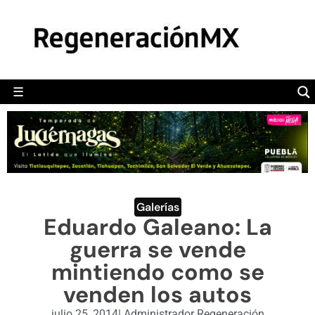
MÉXICO
POLÍTICA
MUNDO
☰
RegeneraciónMX
Sitio de noticias libre e independiente
CAMALEÓN
OPINIÓN
DEPORTES
ENGLISH SECTION
Galerías
Eduardo Galeano: La
VIDEOS
guerra se vende
mintiendo como se
venden los autos
julio 25, 2014
|
Administrador Regeneración