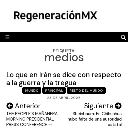
Skip
MÉXICO
to
content
POLÍTICA
MUNDO
☰
RegeneraciónMX
Sitio de noticias libre e independiente
CAMALEÓN
ETIQUETA:
medios
OPINIÓN
DEPORTES
Lo que en Irán se dice con respecto
ENGLISH SECTION
a la guerra y la tregua
MUNDO
PRINCIPAL
RESTO DEL MUNDO
VIDEOS
23 DE ABRIL, 2026
Navegación
Anterior
Siguiente
THE PEOPLE’S MAÑANERA —
Sheinbaum: En Chihuahua
de
MORNING PRESIDENTIAL
hubo falta de una autoridad
entradas
PRESS CONFERENCE —
estatal