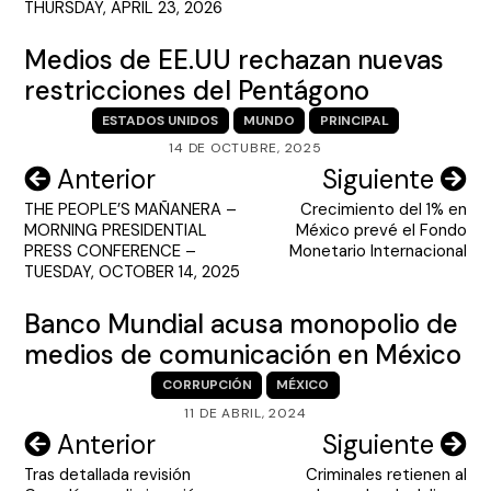
THURSDAY, APRIL 23, 2026
Medios de EE.UU rechazan nuevas
restricciones del Pentágono
ESTADOS UNIDOS
MUNDO
PRINCIPAL
14 DE OCTUBRE, 2025
Navegación
Anterior
Siguiente
THE PEOPLE’S MAÑANERA –
Crecimiento del 1% en
de
MORNING PRESIDENTIAL
México prevé el Fondo
entradas
PRESS CONFERENCE –
Monetario Internacional
TUESDAY, OCTOBER 14, 2025
Banco Mundial acusa monopolio de
medios de comunicación en México
CORRUPCIÓN
MÉXICO
11 DE ABRIL, 2024
Navegación
Anterior
Siguiente
Tras detallada revisión
Criminales retienen al
de