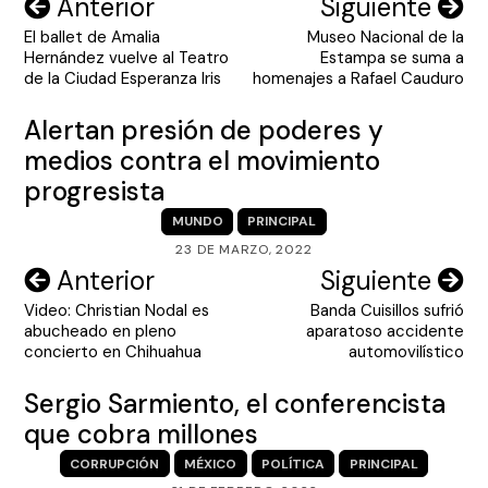
Navegación
Anterior
Siguiente
El ballet de Amalia
Museo Nacional de la
de
Hernández vuelve al Teatro
Estampa se suma a
entradas
de la Ciudad Esperanza Iris
homenajes a Rafael Cauduro
Alertan presión de poderes y
medios contra el movimiento
progresista
MUNDO
PRINCIPAL
23 DE MARZO, 2022
Navegación
Anterior
Siguiente
Video: Christian Nodal es
Banda Cuisillos sufrió
de
abucheado en pleno
aparatoso accidente
entradas
concierto en Chihuahua
automovilístico
Sergio Sarmiento, el conferencista
que cobra millones
CORRUPCIÓN
MÉXICO
POLÍTICA
PRINCIPAL