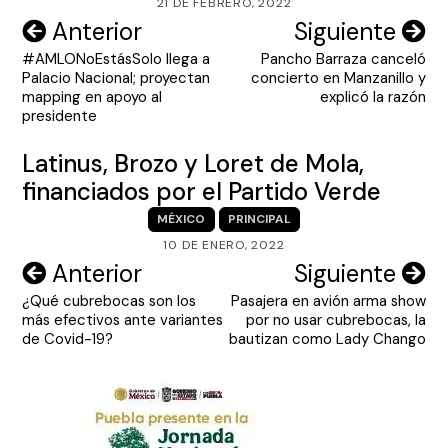
21 DE FEBRERO, 2022
Navegación
Anterior
Siguiente
#AMLONoEstásSolo llega a
Pancho Barraza canceló
de
Palacio Nacional; proyectan
concierto en Manzanillo y
entradas
mapping en apoyo al
explicó la razón
presidente
Latinus, Brozo y Loret de Mola,
financiados por el Partido Verde
MÉXICO
PRINCIPAL
10 DE ENERO, 2022
Navegación
Anterior
Siguiente
¿Qué cubrebocas son los
Pasajera en avión arma show
de
más efectivos ante variantes
por no usar cubrebocas, la
entradas
de Covid-19?
bautizan como Lady Chango