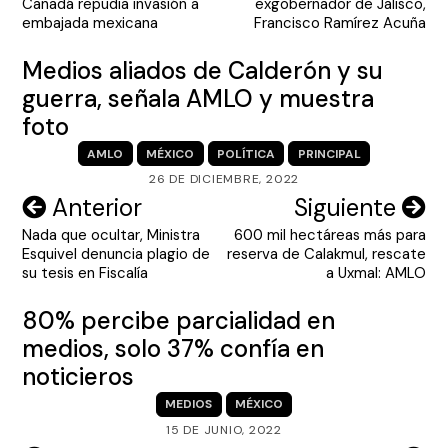
Canadá repudia invasión a
exgobernador de Jalisco,
entradas
embajada mexicana
Francisco Ramírez Acuña
Medios aliados de Calderón y su
guerra, señala AMLO y muestra
foto
AMLO
MÉXICO
POLÍTICA
PRINCIPAL
26 DE DICIEMBRE, 2022
Navegación
Anterior
Siguiente
Nada que ocultar, Ministra
600 mil hectáreas más para
de
Esquivel denuncia plagio de
reserva de Calakmul, rescate
entradas
su tesis en Fiscalía
a Uxmal: AMLO
80% percibe parcialidad en
medios, solo 37% confía en
noticieros
MEDIOS
MÉXICO
15 DE JUNIO, 2022