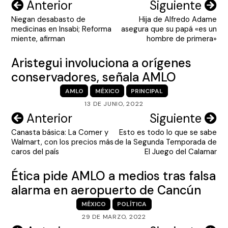
Navegación
Anterior
Siguiente
Niegan desabasto de
Hija de Alfredo Adame
de
medicinas en Insabi; Reforma
asegura que su papá «es un
entradas
miente, afirman
hombre de primera»
Aristegui involuciona a orígenes
conservadores, señala AMLO
AMLO
MÉXICO
PRINCIPAL
13 DE JUNIO, 2022
Navegación
Anterior
Siguiente
Canasta básica: La Comer y
Esto es todo lo que se sabe
de
Walmart, con los precios más
de la Segunda Temporada de
entradas
caros del país
El Juego del Calamar
Ética pide AMLO a medios tras falsa
alarma en aeropuerto de Cancún
MÉXICO
POLÍTICA
29 DE MARZO, 2022