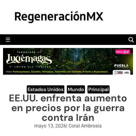
MÉXICO
POLÍTICA
MUNDO
☰
RegeneraciónMX
Sitio de noticias libre e independiente
CAMALEÓN
OPINIÓN
DEPORTES
ENGLISH SECTION
Estados Unidos
,
Mundo
,
Principal
EE.UU. enfrenta aumento
VIDEOS
en precios por la guerra
contra Irán
mayo 13, 2026
|
Coral Ambrosía