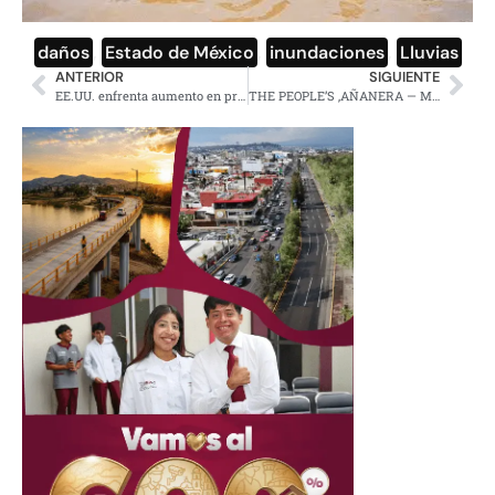
daños
,
Estado de México
,
inundaciones
,
Lluvias
ANTERIOR
SIGUIENTE
EE.UU. enfrenta aumento en precios por la guerra contra Irán
THE PEOPLE’S ,AÑANERA — MORNING PRESIDENTIAL PRESS CONFERENCE — WEDNESDAY, MAY 13, 2026