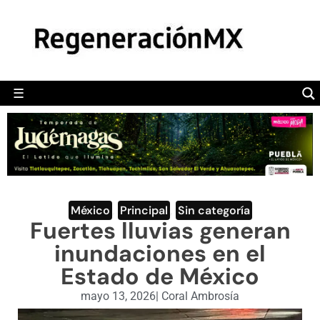
MÉXICO
POLÍTICA
MUNDO
☰
RegeneraciónMX
Sitio de noticias libre e independiente
CAMALEÓN
OPINIÓN
DEPORTES
ENGLISH SECTION
México
,
Principal
,
Sin categoría
Fuertes lluvias generan
VIDEOS
inundaciones en el
Estado de México
mayo 13, 2026
|
Coral Ambrosía