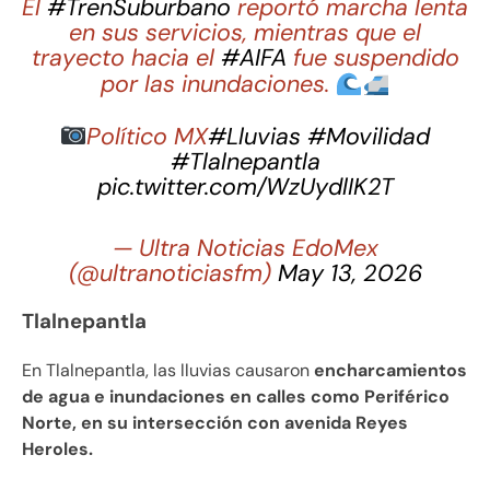
El
#TrenSuburbano
reportó marcha lenta
en sus servicios, mientras que el
trayecto hacia el
#AIFA
fue suspendido
por las inundaciones.
Político MX
#Lluvias
#Movilidad
#Tlalnepantla
pic.twitter.com/WzUydlIK2T
— Ultra Noticias EdoMex
(@ultranoticiasfm)
May 13, 2026
Tlalnepantla
En Tlalnepantla, las lluvias causaron
encharcamientos
de agua e inundaciones en calles como Periférico
Norte, en su intersección con avenida Reyes
Heroles.