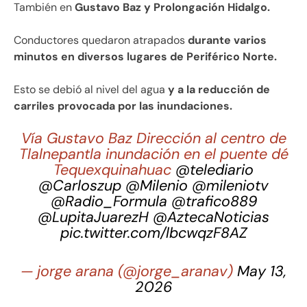
También en
Gustavo Baz y Prolongación Hidalgo.
Conductores quedaron atrapados
durante varios
minutos en diversos lugares de Periférico Norte.
Esto se debió al nivel del agua
y a la reducción de
carriles provocada por las inundaciones.
Vía Gustavo Baz Dirección al centro de
Tlalnepantla inundación en el puente dé
Tequexquinahuac
@telediario
@Carloszup
@Milenio
@mileniotv
@Radio_Formula
@trafico889
@LupitaJuarezH
@AztecaNoticias
pic.twitter.com/lbcwqzF8AZ
— jorge arana (@jorge_aranav)
May 13,
2026