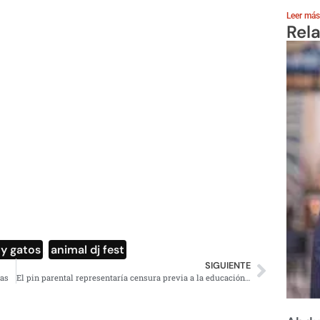
Leer más
Rel
 y gatos
,
animal dj fest
SIGUIENTE
ías
El pin parental representaría censura previa a la educación laica