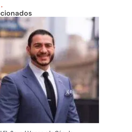
 »
acionados