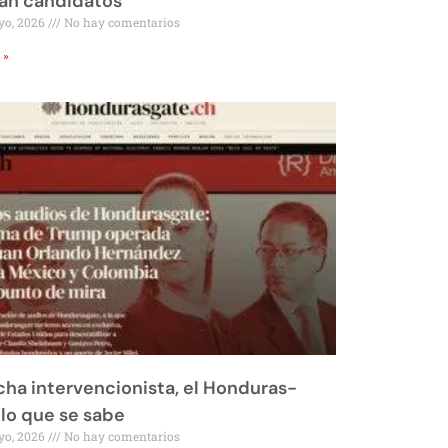
rán candidatos
yo, 2026
No hay comentarios
 »
ha intervencionista, el Honduras-
 lo que se sabe
yo, 2026
No hay comentarios