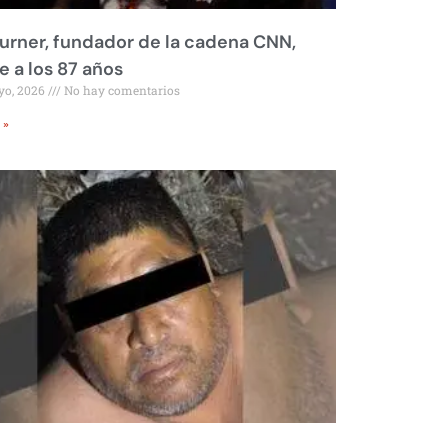
urner, fundador de la cadena CNN,
 a los 87 años
yo, 2026
No hay comentarios
 »