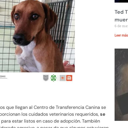
Ted T
muere
6 de ma
Leer más
os que llegan al Centro de Transferencia Canina se
roporcionan los cuidados veterinarios requeridos,
se
, para estar listos en caso de adopción. También
derado agresivo, a pesar de que algunos estuvieron