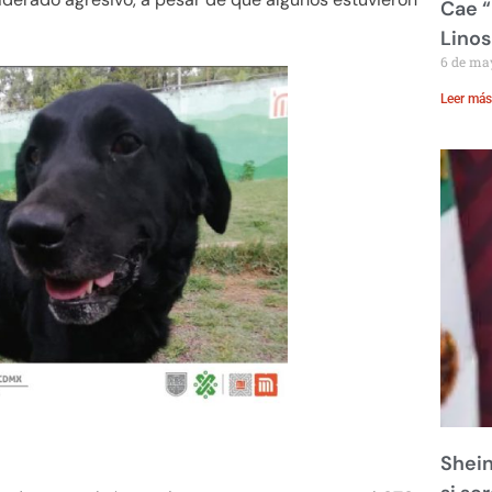
Cae “
Linos
6 de ma
Leer más
Shein