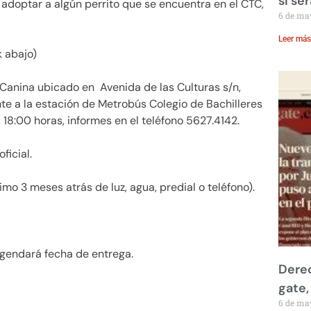
si se
adoptar a algún perrito que se encuentra en el CTC,
6 de ma
Leer más
k abajo)
 Canina ubicado en Avenida de las Culturas s/n,
nte a la estación de Metrobús Colegio de Bachilleres
 18:00 horas, informes en el teléfono 5627.4142.
ficial.
o 3 meses atrás de luz, agua, predial o teléfono).
 agendará fecha de entrega.
Derec
gate,
6 de ma