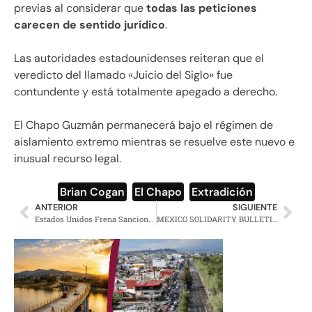
previas al considerar que
todas las peticiones
carecen de sentido jurídico
.
Las autoridades estadounidenses reiteran que el
veredicto del llamado «Juicio del Siglo» fue
contundente y está totalmente apegado a derecho.
El Chapo Guzmán permanecerá bajo el régimen de
aislamiento extremo mientras se resuelve este nuevo e
inusual recurso legal.
Brian Cogan
,
El Chapo
,
Extradición
ANTERIOR
SIGUIENTE
Estados Unidos Frena Sanciones Contra Relatora de la ONU
MEXICO SOLIDARITY BULLETIN — NO. 274 — MAY 11, 2026