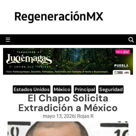
MÉXICO
POLÍTICA
MUNDO
☰
RegeneraciónMX
Sitio de noticias libre e independiente
CAMALEÓN
OPINIÓN
DEPORTES
ENGLISH SECTION
Estados Unidos
,
México
,
Principal
,
Seguridad
El Chapo Solicita
VIDEOS
Extradición a México
mayo 13, 2026
|
Rojas R