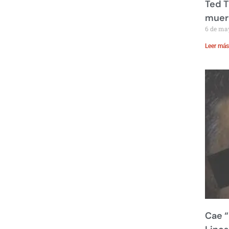
Ted T
muere
6 de ma
Leer más
Cae “