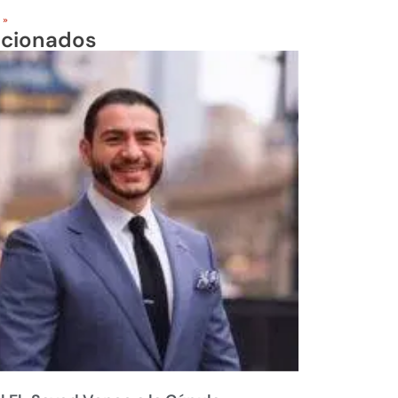
 »
acionados