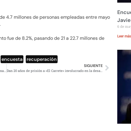
Encue
o de 4.7 millones de personas empleadas entre mayo
Javie
.
6 de ma
Leer más
to fue de 8.2%, pasando de 21 a 22.7 millones de
,
encuesta
,
recuperación
SIGUIENTE
Presentan Gobierno de México y Gobierno capitalino páginas web del Proyecto “Bosque de Chapultepec: Naturaleza y Cultura”
Dan 20 años de prisión a «El Carrete» involucrado en la desaparición de los 43 normalistas