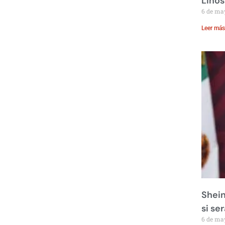
Linos
6 de ma
Leer más
Shein
si se
6 de ma