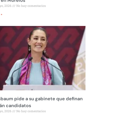
 en Morelos
yo, 2026
No hay comentarios
 »
baum pide a su gabinete que definan
rán candidatos
yo, 2026
No hay comentarios