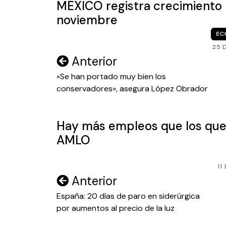
MÉXICO registra crecimiento 
noviembre
EC
25 
Navegación
Anterior
de
«Se han portado muy bien los
conservadores», asegura López Obrador
entradas
Hay más empleos que los que
AMLO
11
Navegación
Anterior
de
España: 20 días de paro en siderúrgica
por aumentos al precio de la luz
entradas