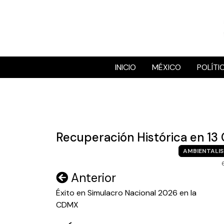
Skip
to
content
INICIO
MÉXICO
POLÍTI
Recuperación Histórica en 13
AMBIENTALI
Navegación
Anterior
de
Éxito en Simulacro Nacional 2026 en la
CDMX
entradas