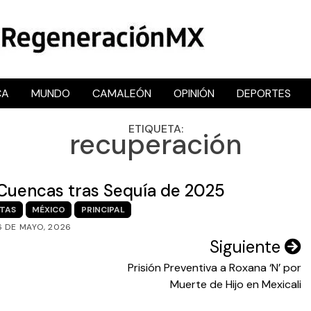
CA
MUNDO
CAMALEÓN
OPINIÓN
DEPORTES
RegeneraciónMX
Sitio de noticias libre e independiente
ETIQUETA:
recuperación
 Cuencas tras Sequía de 2025
STAS
MÉXICO
PRINCIPAL
6 DE MAYO, 2026
Siguiente
Prisión Preventiva a Roxana ‘N’ por
Muerte de Hijo en Mexicali