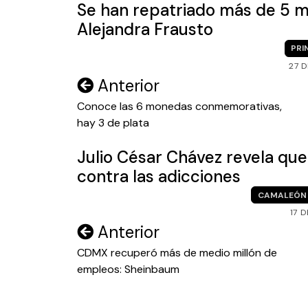
Se han repatriado más de 5 mi
Alejandra Frausto
PRI
27 
Navegación
Anterior
de
Conoce las 6 monedas conmemorativas,
hay 3 de plata
entradas
Julio César Chávez revela que
contra las adicciones
CAMALEÓN
17 
Navegación
Anterior
de
CDMX recuperó más de medio millón de
empleos: Sheinbaum
entradas