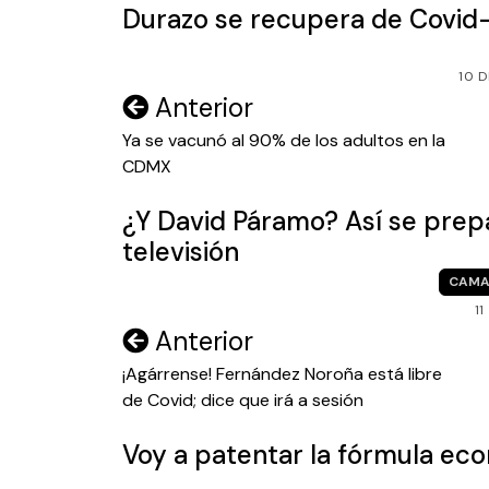
Durazo se recupera de Covid-1
10 
Navegación
Anterior
de
Ya se vacunó al 90% de los adultos en la
CDMX
entradas
¿Y David Páramo? Así se prepar
televisión
CAMA
1
Navegación
Anterior
de
¡Agárrense! Fernández Noroña está libre
de Covid; dice que irá a sesión
entradas
Voy a patentar la fórmula e