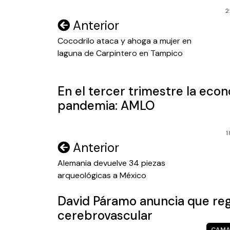
2
Navegación
Anterior
de
Cocodrilo ataca y ahoga a mujer en
laguna de Carpintero en Tampico
entradas
En el tercer trimestre la econ
pandemia: AMLO
1
Navegación
Anterior
de
Alemania devuelve 34 piezas
arqueológicas a México
entradas
David Páramo anuncia que reg
cerebrovascular
CAMA