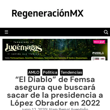
MÉXICO
POLÍTICA
MUNDO
☰
RegeneraciónMX
Sitio de noticias libre e independiente
CAMALEÓN
OPINIÓN
DEPORTES
ENGLISH SECTION
AMLO
,
Política
,
Tendencias
“El Diablo” de Femsa
VIDEOS
asegura que buscará
sacar de la presidencia a
López Obrador en 2022
junio 12, 2020
|
Alam Bernal Avendaño