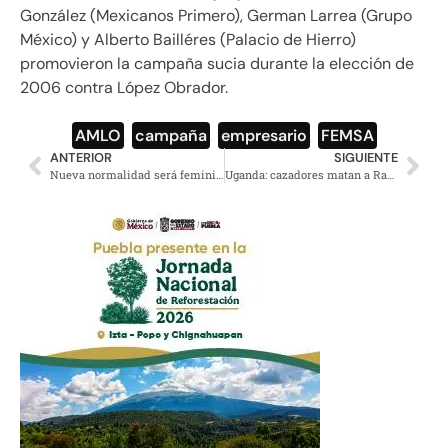
González (Mexicanos Primero), German Larrea (Grupo
México) y Alberto Bailléres (Palacio de Hierro)
promovieron la campaña sucia durante la elección de
2006 contra López Obrador.
AMLO
,
campaña
,
empresario
,
FEMSA
ANTERIOR
SIGUIENTE
Nueva normalidad será feminista o no será: Olga Sánchez
Uganda: cazadores matan a Rafiki, uno de los últimos gorilas