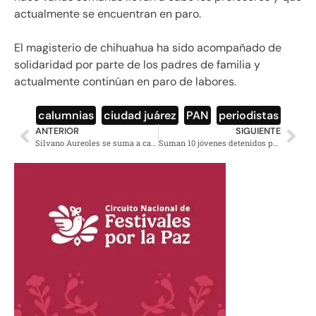
actualmente se encuentran en paro.
El magisterio de chihuahua ha sido acompañado de
solidaridad por parte de los padres de familia y
actualmente continúan en paro de labores.
calumnias
,
ciudad juárez
,
PAN
,
periodistas
ANTERIOR
SIGUIENTE
Silvano Aureoles se suma a campaña de Meade, se deshace en elogios hacia el candidato del PRI
Suman 10 jóvenes detenidos por emboscada a policías Zihuatanejo, Guerrero