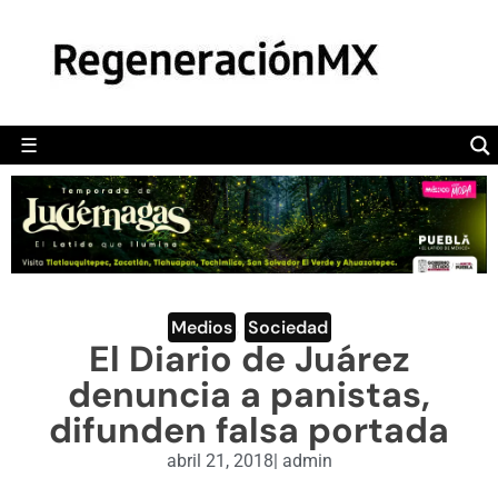
MÉXICO
POLÍTICA
MUNDO
☰
RegeneraciónMX
Sitio de noticias libre e independiente
CAMALEÓN
OPINIÓN
DEPORTES
ENGLISH SECTION
Medios
,
Sociedad
El Diario de Juárez
VIDEOS
denuncia a panistas,
difunden falsa portada
abril 21, 2018
|
admin