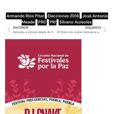
Armando Ríos Piter
,
Elecciones 2018
,
José Antonio
Meade
,
PRD
,
PRI
,
Silvano Aureoles
ANTERIOR
SIGUIENTE
Detienen a Allison Mack, de Smallville, por relación con Nxivm, culto esclavizador de mujeres
El Diario de Juárez denuncia a panistas, difunden falsa portada