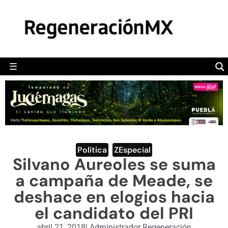
MÉXICO
POLÍTICA
MUNDO
☰
RegeneraciónMX
Sitio de noticias libre e independiente
CAMALEÓN
OPINIÓN
DEPORTES
ENGLISH SECTION
Política
,
ZEspecial
Silvano Aureoles se suma
VIDEOS
a campaña de Meade, se
deshace en elogios hacia
el candidato del PRI
abril 21, 2018
|
Administrador Regeneración