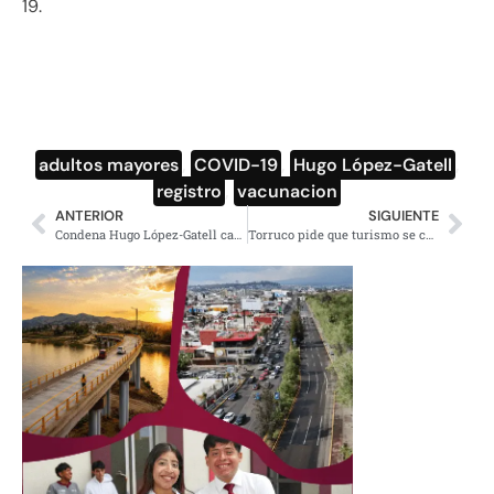
19.
adultos mayores
,
COVID-19
,
Hugo López-Gatell
,
registro
,
vacunacion
ANTERIOR
SIGUIENTE
Condena Hugo López-Gatell campaña de infodemia contra Salud Pública
Torruco pide que turismo se considere esencial