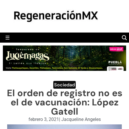
MÉXICO
POLÍTICA
MUNDO
☰
RegeneraciónMX
Sitio de noticias libre e independiente
CAMALEÓN
OPINIÓN
DEPORTES
ENGLISH SECTION
Sociedad
El orden de registro no es
VIDEOS
el de vacunación: López
Gatell
febrero 3, 2021
|
Jacqueline Angeles