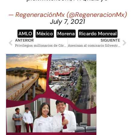
— RegeneraciónMx (@RegeneracionMx)
July 7, 2021
AMLO
,
México
,
Morena
,
Ricardo Monreal
ANTERIOR
SIGUIENTE
Privilegios millonarios de Córdova; en 9 años el INE se gastó 78 mmdp en servicios personales
Asesinan al comisario Silvestre Urzúa, coordinador de la Guardia Nacional en Zacatecas