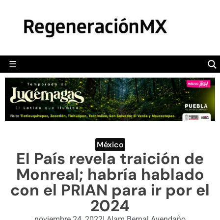
MÉXICO
POLÍTICA
MUNDO
☰
RegeneraciónMX
Sitio de noticias libre e independiente
CAMALEÓN
OPINIÓN
DEPORTES
ENGLISH SECTION
México
El País revela traición de
VIDEOS
Monreal; habría hablado
con el PRIAN para ir por el
2024
noviembre 24, 2022
|
Alam Bernal Avendaño