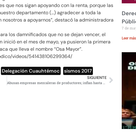
s es que nos sigan apoyando con la renta, porque las
nuestro departamento (…) agradecer a toda la
Derec
on nosotros a apoyarnos”, destacó la administradora
Públi
7 de ma
ara los damnificados que no se dejan vencer, el
Leer más
n inició en el mes de mayo, ya pusieron la primera
placa que lleva el nombre “Osa Mayor”.
iodico/videos/541438106299364/
,
Delegación Cuauhtémoc
,
sismos 2017
SIGUIENTE
Abusan empresas mezcaleras de productores; inflan hasta 700% precio