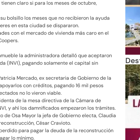
 tienen claro si para los meses de octubre,
su bolsillo los meses que no recibieron la ayuda
eres en esta ciudad se dispararon.
dades con el mercado de vivienda más caro en el
Coopers.
inmueble la administradora detalló que aceptaron
Des
nda (INVI), pagando solamente el capital sin
Patricia Mercado, ex secretaria de Gobierno de la
a apoyarlos con créditos, pagando 16 mil pesos
ctados no lo vieron viable.
sidenta de la mesa directiva de la Cámara de
INVI, y ahí los damnificados empezaron los trámites.
 de Osa Mayor la jefa de Gobierno electa, Claudia
econstrucción, César Cravioto.
perdido para pagar la deuda de la reconstrucción
pagar lo mínimo.