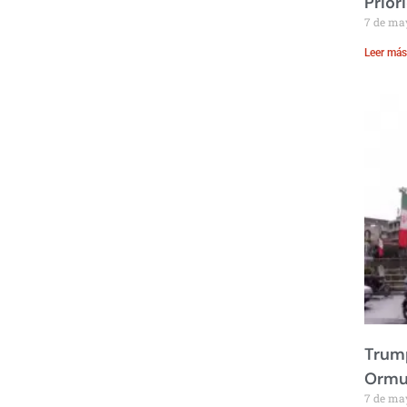
Prior
7 de ma
Leer más
Trump
Ormu
7 de ma