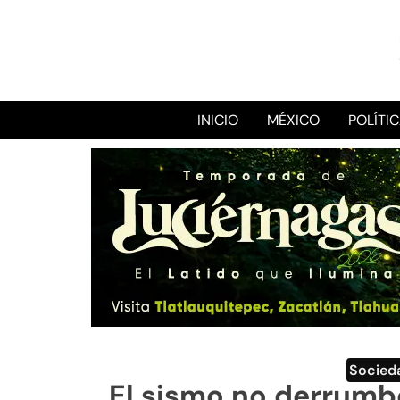
INICIO
MÉXICO
POLÍTI
Socied
El sismo no derrumb