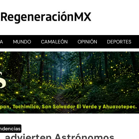
CA
MUNDO
CAMALEÓN
OPINIÓN
DEPORTES
RegeneraciónMX
Sitio de noticias libre e independiente
ndencias
e, advierten Astrónomos