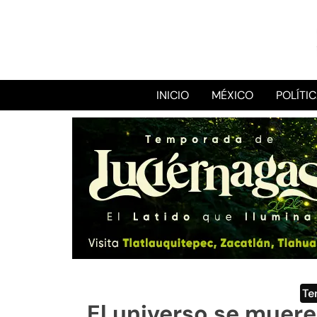
INICIO
MÉXICO
POLÍTI
Te
El universo se muer