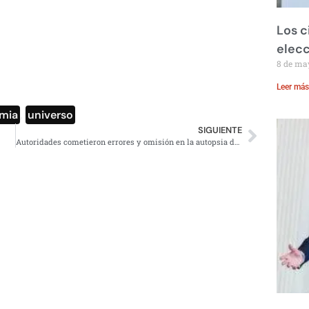
Los c
elecc
8 de ma
Leer más
mia
,
universo
SIGUIENTE
Autoridades cometieron errores y omisión en la autopsia de Julio César Mondragón