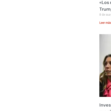
«Los
Trump
8 de ma
Leer más
Inves