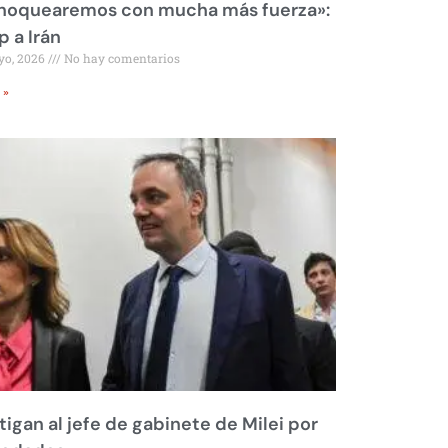
 noquearemos con mucha más fuerza»:
 a Irán
yo, 2026
No hay comentarios
 »
tigan al jefe de gabinete de Milei por