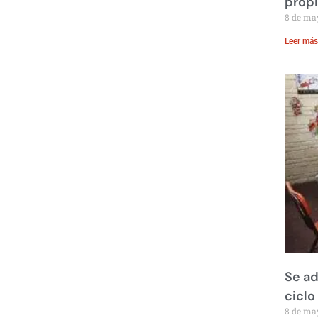
prop
8 de ma
Leer más
Se ad
ciclo
8 de ma