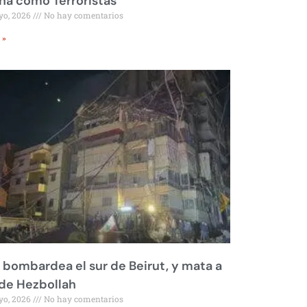
a como Terroristas
yo, 2026
No hay comentarios
 »
l bombardea el sur de Beirut, y mata a
 de Hezbollah
yo, 2026
No hay comentarios