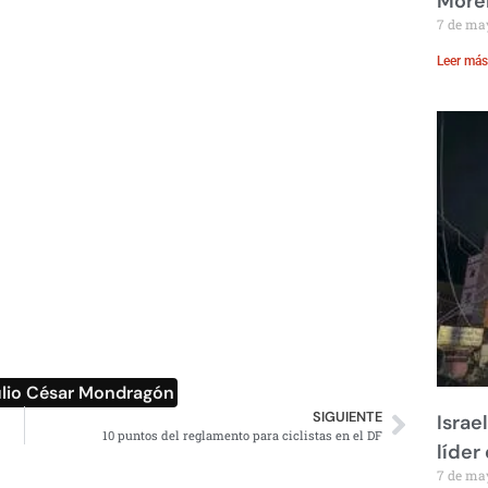
Moren
7 de ma
Leer más
ulio César Mondragón
SIGUIENTE
Israe
10 puntos del reglamento para ciclistas en el DF
líder
7 de ma