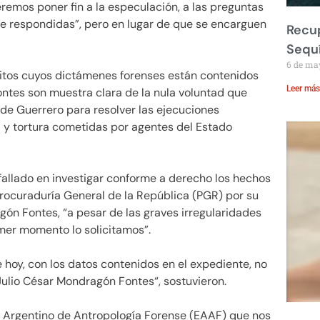
emos poner fin a la especulación, a las preguntas
e respondidas”, pero en lugar de que se encarguen
Recup
Sequ
6 de ma
eritos cuyos dictámenes forenses están contenidos
Leer más
ntes son muestra clara de la nula voluntad que
 de Guerrero para resolver las ejecuciones
da y tortura cometidas por agentes del Estado
a fallado en investigar conforme a derecho los hechos
Procuraduría General de la República (PGR) por su
agón Fontes, “a pesar de las graves irregularidades
mer momento lo solicitamos”.
e hoy, con los datos contenidos en el expediente, no
Julio César Mondragón Fontes“, sostuvieron.
o Argentino de Antropología Forense (EAAF) que nos