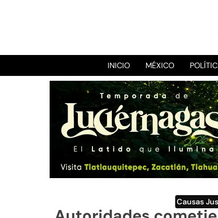
INICIO
MÉXICO
POLÍTI
Causas Jus
Autoridades cometier