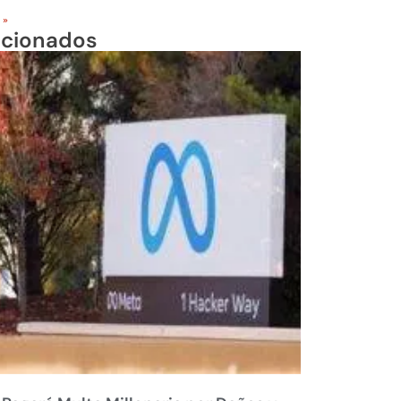
 »
acionados