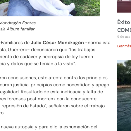
Éxito
 Mondragón Fontes.
sia Album familiar
CDM
6 de ma
-Familiares de
Julio César Mondragón
-normalista
Leer más
la, Guerrero- denunciaron que “los trabajos
miento de cadáver y necropsia de ley fueron
ia y datos que se tenían a la vista”.
ron conclusiones, esto atenta contra los principios
rocuran justicia, principios como honestidad y apego
legalidad. Resultado de esta ineficacia y falta de
nes forenses post mortem, con la conducente
a represión de Estado“, señalaron sobre el trabajo
ro.
 nueva autopsia y para ello la exhumación del