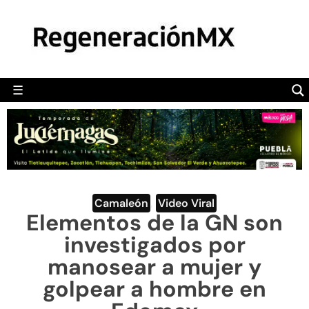
MÉXICO
POLÍTICA
MUNDO
☰
RegeneraciónMX
Sitio de noticias libre e independiente
CAMALEÓN
OPINIÓN
DEPORTES
ENGLISH SECTION
Camaleón
,
Video Viral
Elementos de la GN son
VIDEOS
investigados por
manosear a mujer y
golpear a hombre en