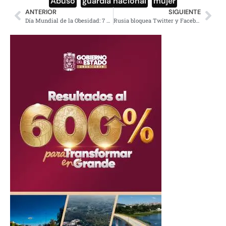
Abuso
,
guardia nacional
,
mujer
ANTERIOR
SIGUIENTE
Día Mundial de la Obesidad: 7 de cada 10 adultos en México la padecen
Rusia bloquea Twitter y Facebook en todo su territorio