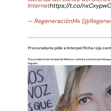
Internet
https://t.co/nxCxypw
— RegeneraciónMx (@Regene
______________________________
Procuraduría pide a Interpol ficha roja con
Procuraduría de Ciudad de México, solicitó a la Interpol búsque
Sagaón