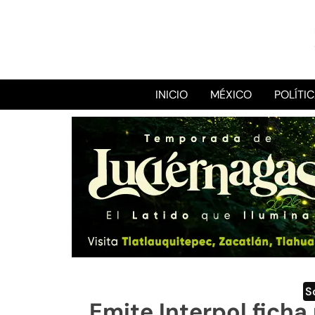
INICIO
MÉXICO
POLÍTI
S
Emite Interpol ficha