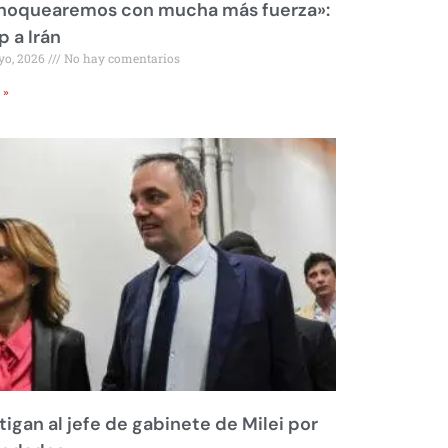
 noquearemos con mucha más fuerza»:
 a Irán
yo, 2026
No hay comentarios
 »
tigan al jefe de gabinete de Milei por