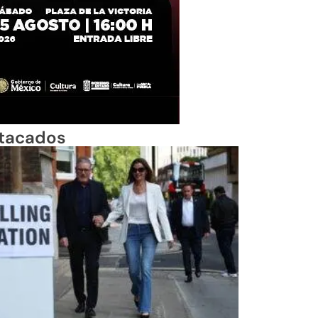
_
tacados