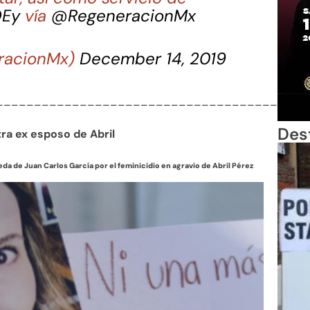
OEy
vía
@RegeneracionMx
racionMx)
December 14, 2019
_________________________________________
Des
tra ex esposo de Abril
da de Juan Carlos García por el feminicidio en agravio de Abril Pérez