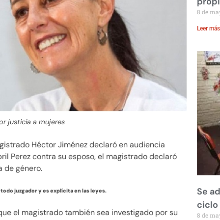
prop
8 de ma
Leer más
r justicia a mujeres
agistrado Héctor Jiménez declaró en audiencia
Abril Perez contra su esposo, el magistrado declaró
a de género.
Se ad
todo juzgador y es explícita en las leyes.
ciclo
que el magistrado también sea investigado por su
8 de ma