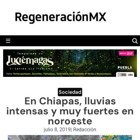
MÉXICO
POLÍTICA
MUNDO
☰
RegeneraciónMX
Sitio de noticias libre e independiente
CAMALEÓN
OPINIÓN
DEPORTES
ENGLISH SECTION
Sociedad
En Chiapas, lluvias
VIDEOS
intensas y muy fuertes en
noroeste
julio 8, 2019
|
Redacción