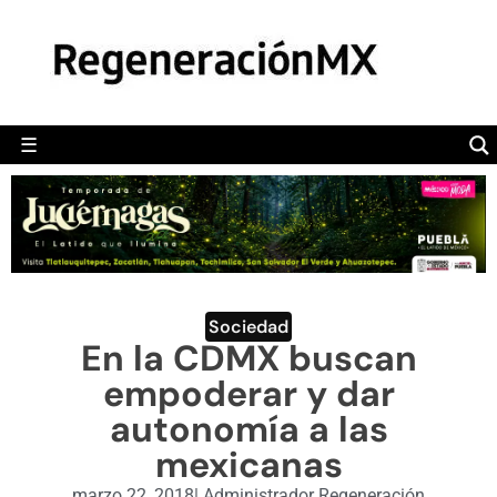
MÉXICO
POLÍTICA
MUNDO
☰
RegeneraciónMX
Sitio de noticias libre e independiente
CAMALEÓN
OPINIÓN
DEPORTES
ENGLISH SECTION
Sociedad
En la CDMX buscan
VIDEOS
empoderar y dar
autonomía a las
mexicanas
marzo 22, 2018
|
Administrador Regeneración