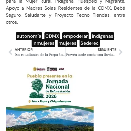
para la Mujer Rural, Indígena, Huésped y Migrante,
Apoyo a Madres Solas Residentes de la CDMX, Bebé
Seguro, Saludarte y Proyecto Tecno Tiendas, entre
otros.
autonomía
,
CDMX
,
empoderar
,
indígenas
,
Inmujeres
,
mujeres
,
Sederec
ANTERIOR
SIGUIENTE
Dos estudiantes de la Prepa 3 se suicidaron y una más está grave; caso ya alarma a los padres
Prevén tarde-noche con lluvias eléctricas en el Valle de México