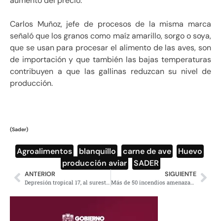
aumento del precio.
Carlos Muñoz, jefe de procesos de la misma marca
señaló que los granos como maíz amarillo, sorgo o soya,
que se usan para procesar el alimento de las aves, son
de importación y que también las bajas temperaturas
contribuyen a que las gallinas reduzcan su nivel de
producción.
(Sader)
Agroalimentos
,
blanquillo
,
carne de ave
,
Huevo
,
producción aviar
,
SADER
ANTERIOR
SIGUIENTE
Depresión tropical 17, al sureste de Tamaulipas, provocará lluvias
Más de 50 incendios amenazan Baja California, van 42 casas consumidas