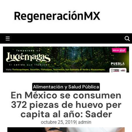
MÉXICO
POLÍTICA
MUNDO
☰
RegeneraciónMX
Sitio de noticias libre e independiente
CAMALEÓN
OPINIÓN
DEPORTES
ENGLISH SECTION
Alimentación y Salud Pública
En México se consumen
VIDEOS
372 piezas de huevo per
capita al año: Sader
octubre 25, 2019
|
admin