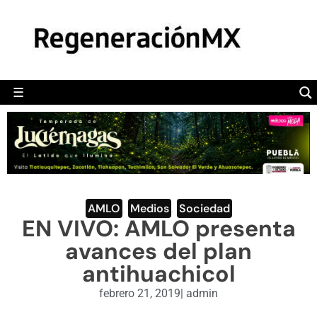
MÉXICO
POLÍTICA
MUNDO
☰
RegeneraciónMX
Sitio de noticias libre e independiente
CAMALEÓN
OPINIÓN
DEPORTES
ENGLISH SECTION
AMLO
,
Medios
,
Sociedad
EN VIVO: AMLO presenta
VIDEOS
avances del plan
antihuachicol
febrero 21, 2019
|
admin