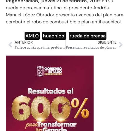
Regeneración, jueves 21 de febrero, 2019
. En su
rueda de prensa matutina, el presidente Andrés
Manuel López Obrador presenta avances del plan para
combatir el robo de combustible o plan antihuachicol.
AMLO
,
huachicol
,
rueda de prensa
ANTERIOR
SIGUIENTE
Fallece actriz que interpretó a Gloria en El Chavo del 8, Olivia García Leiva
Presentan resultados de plan antihuachicol; se ha ahorrado casi 8 mmdp