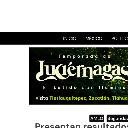
INICIO
MÉXICO
POLÍTI
AMLO
,
Segurida
Presentan resultados