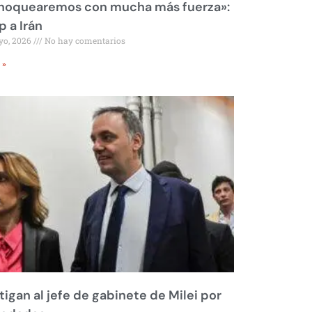
 noquearemos con mucha más fuerza»:
 a Irán
yo, 2026
No hay comentarios
 »
tigan al jefe de gabinete de Milei por