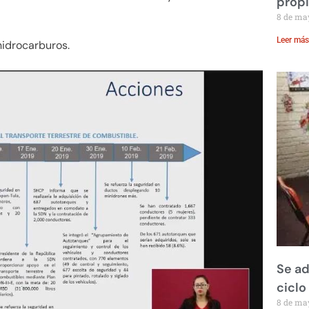
prop
8 de ma
Leer más
idrocarburos.
Se ad
ciclo
8 de ma