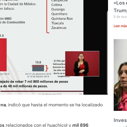
«Los
Trump
8 de ma
Leer más
ena
, indicó que hasta el momento se ha localizado
Inves
os
relacionados con el huachicol y
mil 896