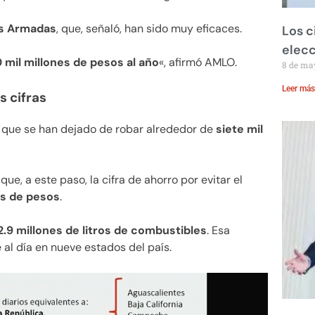
s Armadas
, que, señaló, han sido muy eficaces.
Los c
elecc
il millones de pesos al año
«, afirmó AMLO.
8 de ma
Leer más
s cifras
 que se han dejado de robar alrededor de
siete mil
ue, a este paso, la cifra de ahorro por evitar el
es de pesos
.
12.9 millones de litros de combustibles
. Esa
al día en nueve estados del país.