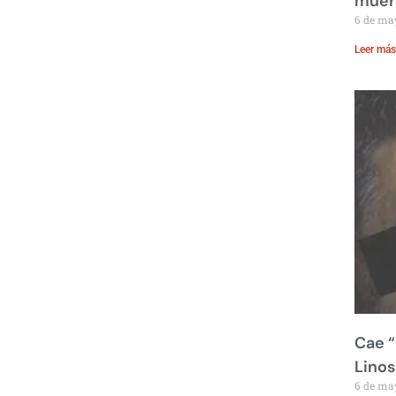
muere
6 de ma
Leer más
Cae “
Linos
6 de ma