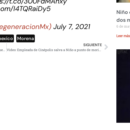
s://t.co/300FdMAhxy
.com/I4TQRaiDy5
Niño 
dos 
egeneracionMx)
July 7, 2021
6 de ma
Leer más
exico
,
Morena
SIGUIENTE
Esto se sabe del desplome de la avioneta en límites de Puebla y Morelos
Video: Empleada de Cinépolis salva a Niño a punto de morir asfixiado