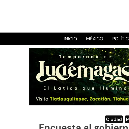
INICIO
MÉXICO
POLÍTI
Ciudad
,
M
Encuesta al gobiern