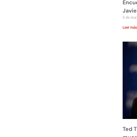
Encue
Javie
6 de ma
Leer más
Ted T