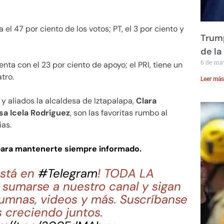
l 47 por ciento de los votos; PT, el 3 por ciento y
Trump
de la
6 de ma
enta con el 23 por ciento de apoyo; el PRI, tiene un
tro.
Leer más
y aliados la alcaldesa de Iztapalapa,
Clara
sa Icela Rodríguez
, son las favoritas rumbo al
ias.
para mantenerte siempre informado.
stá en
#Telegram
! TODA LA
sumarse a nuestro canal y sigan
lumnas, videos y más. Suscríbanse
 creciendo juntos.