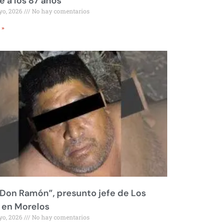
 a los 87 años
yo, 2026
No hay comentarios
 »
Don Ramón”, presunto jefe de Los
 en Morelos
yo, 2026
No hay comentarios