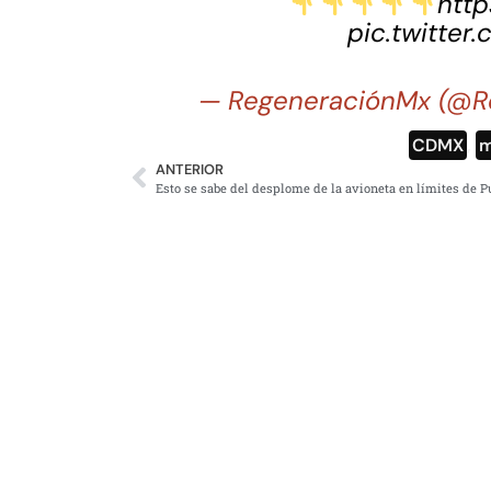
http
pic.twitter
— RegeneraciónMx (@R
CDMX
,
m
ANTERIOR