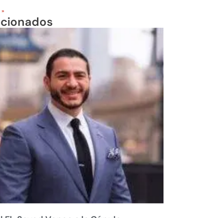
 »
acionados