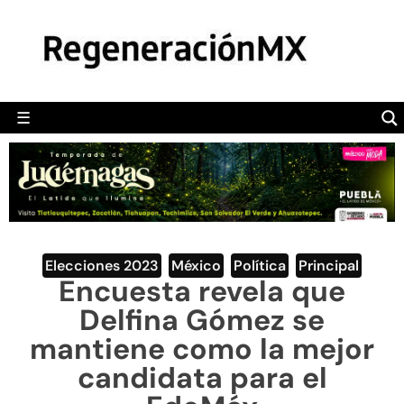
MÉXICO
POLÍTICA
MUNDO
☰
RegeneraciónMX
Sitio de noticias libre e independiente
CAMALEÓN
OPINIÓN
DEPORTES
ENGLISH SECTION
Elecciones 2023
,
México
,
Política
,
Principal
Encuesta revela que
VIDEOS
Delfina Gómez se
mantiene como la mejor
candidata para el