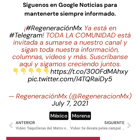
Síguenos en Google Noticias para
mantenerte siempre informado.
¡
#RegeneraciónMx
Ya está en
#Telegram
! TODA LA COMUNIDAD está
invitada a sumarse a nuestro canal y
sigan toda nuestra información,
columnas, videos y más. Suscríbanse
aquí y sigamos creciendo juntos.
https://t.co/300FdMAhxy
pic.twitter.com/I4TQRaiDy5
— RegeneraciónMx (@RegeneracionMx)
July 7, 2021
México
,
Morena
ANTERIOR
SIGUIENTE
Video: Taquilleras del Metro son captadas agarrándose a los golpes; esto ocurrió
Video: Se desata pelea campal en festejo del día de las madres en La Casa De Toño