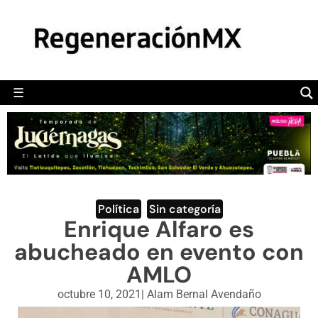
MÉXICO
POLÍTICA
MUNDO
☰
RegeneraciónMX
Sitio de noticias libre e independiente
CAMALEÓN
OPINIÓN
DEPORTES
ENGLISH SECTION
Política
,
Sin categoría
Enrique Alfaro es
VIDEOS
abucheado en evento con
AMLO
octubre 10, 2021
|
Alam Bernal Avendaño