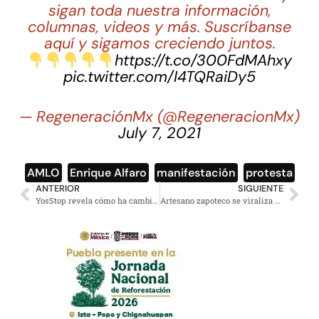
sigan toda nuestra información,
columnas, videos y más. Suscríbanse
aquí y sigamos creciendo juntos.
https://t.co/300FdMAhxy
pic.twitter.com/I4TQRaiDy5
— RegeneraciónMx (@RegeneracionMx)
July 7, 2021
AMLO
,
Enrique Alfaro
,
manifestación
,
protesta
ANTERIOR
SIGUIENTE
YosStop revela cómo ha cambiado su aspecto físico desde prisión
Artesano zapoteco se viraliza por tejer tapetes con diseños de Pokémon y héroes