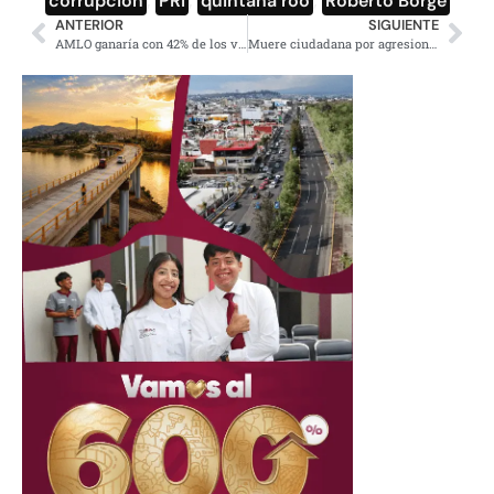
corrupción
,
PRI
,
quintana roo
,
Roberto Borge
ANTERIOR
SIGUIENTE
AMLO ganaría con 42% de los votos a PRD-PAN-MC; PRI en el tercer lugar: Parametría
Muere ciudadana por agresiones del PRD en Coyoacán, había perdido familiares en el multifamiliar