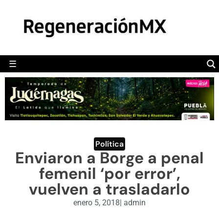
MÉXICO
POLÍTICA
MUNDO
☰
RegeneraciónMX
Sitio de noticias libre e independiente
CAMALEÓN
OPINIÓN
DEPORTES
ENGLISH SECTION
Política
Enviaron a Borge a penal
VIDEOS
femenil ‘por error’,
vuelven a trasladarlo
enero 5, 2018
|
admin