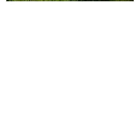
Sheinbaum: Jornada Nacional de
Reforestación en México
5 de agosto, 2026
No hay comentarios
Leer más »
THE PEOPLE’S MAÑANERA — MORNING
PRESIDENTIAL PRESS CONFERENCE —
WEDNESDAY, AUGUST 5, 2026
5 de agosto, 2026
No hay comentarios
Leer más »