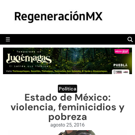
MÉXICO
POLÍTICA
MUNDO
☰
RegeneraciónMX
Sitio de noticias libre e independiente
CAMALEÓN
OPINIÓN
DEPORTES
ENGLISH SECTION
Política
Estado de México:
VIDEOS
violencia, feminicidios y
pobreza
agosto 25, 2016