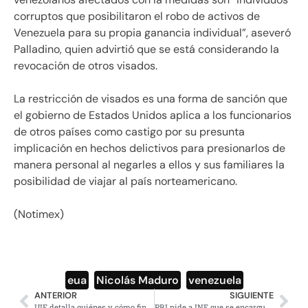
corruptos que posibilitaron el robo de activos de
Venezuela para su propia ganancia individual”, aseveró
Palladino, quien advirtió que se está considerando la
revocación de otros visados.
La restricción de visados es una forma de sanción que
el gobierno de Estados Unidos aplica a los funcionarios
de otros países como castigo por su presunta
implicación en hechos delictivos para presionarlos de
manera personal al negarles a ellos y sus familiares la
posibilidad de viajar al país norteamericano.
(Notimex)
eua
,
Nicolás Maduro
,
venezuela
ANTERIOR
SIGUIENTE
UIF detalla quiénes y cómo financiaron la «campaña sucia» contra AMLO
PRI pide a INE que se encargue de comicios para elegir nuevo dirigente nacional