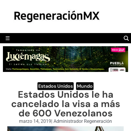
MÉXICO
POLÍTICA
MUNDO
☰
RegeneraciónMX
Sitio de noticias libre e independiente
CAMALEÓN
OPINIÓN
DEPORTES
ENGLISH SECTION
Estados Unidos
,
Mundo
Estados Unidos le ha
VIDEOS
cancelado la visa a más
de 600 Venezolanos
marzo 14, 2019
|
Administrador Regeneración