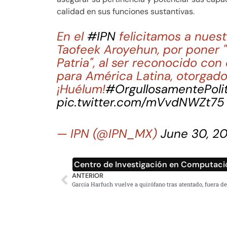
calidad en sus funciones sustantivas.
En el
#IPN
felicitamos a nues
Taofeek Aroyehun, por poner "
Patria", al ser reconocido co
para América Latina, otorgado
¡Huélum!
#OrgullosamentePoli
pic.twitter.com/mVvdNWZt75
— IPN (@IPN_MX)
June 30, 2
Centro de Investigación en Computaci
ANTERIOR