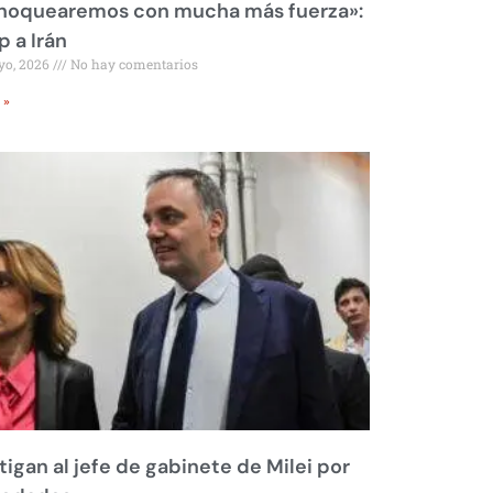
 noquearemos con mucha más fuerza»:
 a Irán
yo, 2026
No hay comentarios
 »
tigan al jefe de gabinete de Milei por