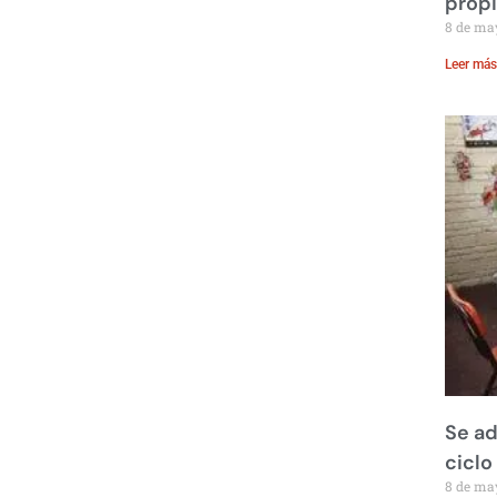
prop
8 de ma
Leer más
Se ad
ciclo
8 de ma