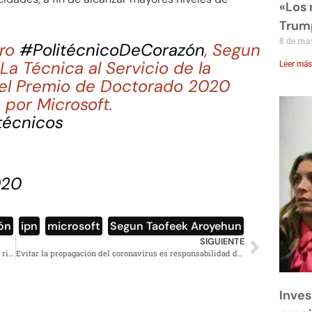
«Los
Trump
8 de ma
tro
#PolitécnicoDeCorazón
, Segun
La Técnica al Servicio de la
Leer más
n el Premio de Doctorado 2020
 por Microsoft.
técnicos
020
ón
,
ipn
,
microsoft
,
Segun Taofeek Aroyehun
SIGUIENTE
García Harfuch vuelve a quirófano tras atentado, fuera de riesgo
Evitar la propagación del coronavirus es responsabilidad de todos no sólo del Estado: experto de la UNAM
Inves