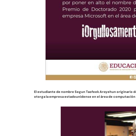
El estudiante de nombre Segun Taofeek Aroyehun originario d
otorga la empresa estadounidense en el área de computación