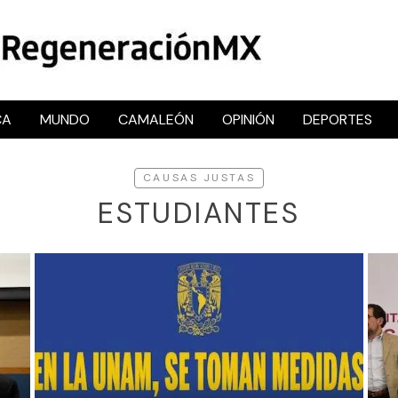
CA
MUNDO
CAMALEÓN
OPINIÓN
DEPORTES
RegeneraciónMX
Sitio de noticias libre e independiente
CAUSAS JUSTAS
ESTUDIANTES