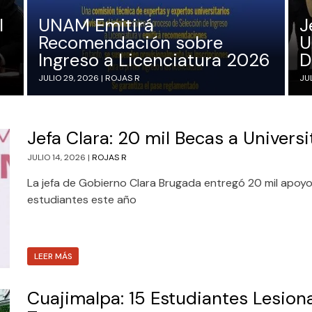
l
UNAM Emitirá
J
Recomendación sobre
U
Ingreso a Licenciatura 2026
D
JULIO 29, 2026 |
ROJAS R
JUL
Jefa Clara: 20 mil Becas a Univers
JULIO 14, 2026 |
ROJAS R
La jefa de Gobierno Clara Brugada entregó 20 mil apoyos
estudiantes este año
LEER MÁS
Cuajimalpa: 15 Estudiantes Lesio