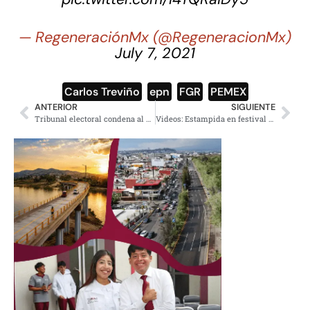
— RegeneraciónMx (@RegeneracionMx)
July 7, 2021
Carlos Treviño
,
epn
,
FGR
,
PEMEX
ANTERIOR
SIGUIENTE
Tribunal electoral condena al PES por promocionales discriminatorios
Videos: Estampida en festival Astroworld deja varios muertos y heridos