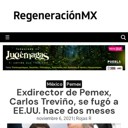
MÉXICO
POLÍTICA
MUNDO
☰
RegeneraciónMX
Sitio de noticias libre e independiente
CAMALEÓN
OPINIÓN
DEPORTES
ENGLISH SECTION
México
,
Pemex
Exdirector de Pemex,
VIDEOS
Carlos Treviño, se fugó a
EE.UU. hace dos meses
noviembre 6, 2021
|
Rojas R