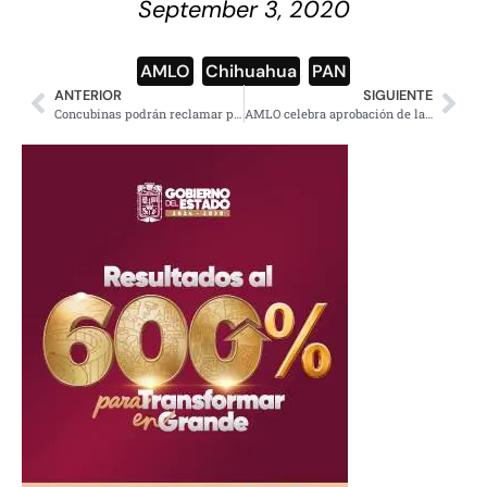
September 3, 2020
AMLO
,
Chihuahua
,
PAN
ANTERIOR
SIGUIENTE
Concubinas podrán reclamar pensión a exparejas, incluso si están casados: SCJN
AMLO celebra aprobación de la reforma para eliminar el fuero presidencial