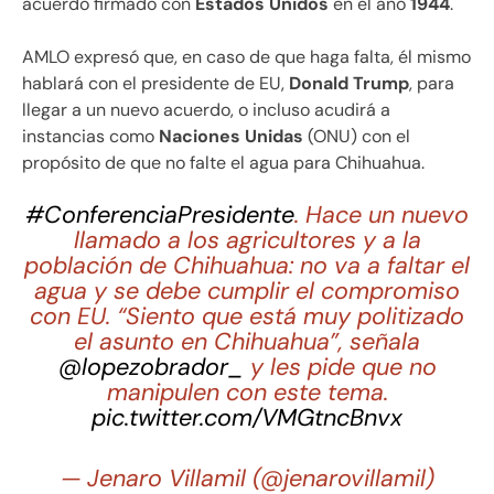
acuerdo firmado con
Estados Unidos
en el año
1944
.
AMLO expresó que, en caso de que haga falta, él mismo
hablará con el presidente de EU,
Donald Trump
, para
llegar a un nuevo acuerdo, o incluso acudirá a
instancias como
Naciones Unidas
(ONU) con el
propósito de que no falte el agua para Chihuahua.
#ConferenciaPresidente
. Hace un nuevo
llamado a los agricultores y a la
población de Chihuahua: no va a faltar el
agua y se debe cumplir el compromiso
con EU. “Siento que está muy politizado
el asunto en Chihuahua”, señala
@lopezobrador_
y les pide que no
manipulen con este tema.
pic.twitter.com/VMGtncBnvx
— Jenaro Villamil (@jenarovillamil)