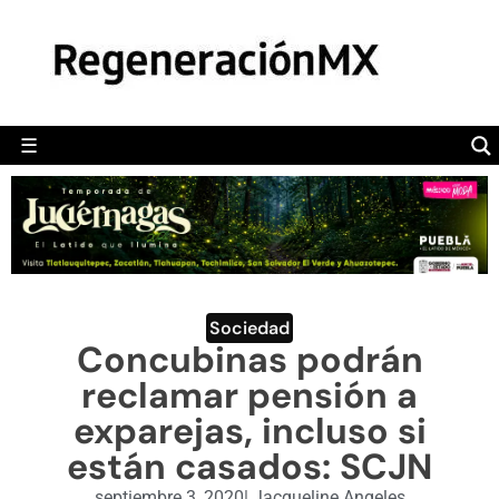
MÉXICO
POLÍTICA
MUNDO
☰
RegeneraciónMX
Sitio de noticias libre e independiente
CAMALEÓN
OPINIÓN
DEPORTES
ENGLISH SECTION
Sociedad
Concubinas podrán
VIDEOS
reclamar pensión a
exparejas, incluso si
están casados: SCJN
septiembre 3, 2020
|
Jacqueline Angeles