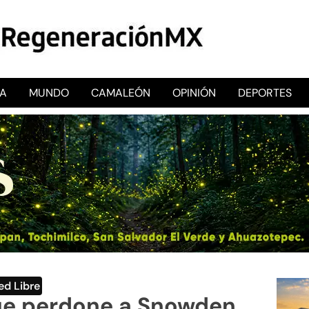
CA
MUNDO
CAMALEÓN
OPINIÓN
DEPORTES
RegeneraciónMX
Sitio de noticias libre e independiente
ed Libre
ue perdone a Snowden