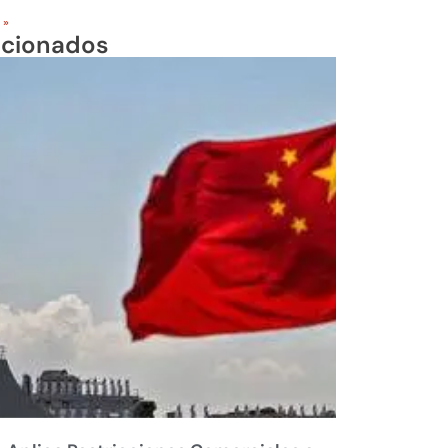
 »
acionados