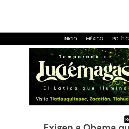
INICIO
MÉXICO
POLÍTI
R
Exigen a Obama q