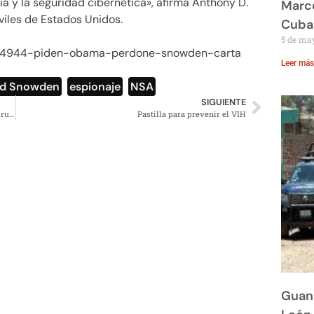
cia y la seguridad cibernética», afirma Anthony D.
Marco
viles de Estados Unidos.
Cuba
5 de ma
d/224944-piden-obama-perdone-snowden-carta
Leer más
d Snowden
,
espionaje
,
NSA
SIGUIENTE
Murat rinde protesta como gobernador de Oaxaca de madrugada y en sede no oficial
Pastilla para prevenir el VIH
Guana