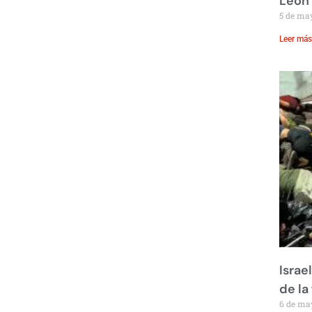
León
5 de ma
Leer más
Israe
de la 
6 de ma