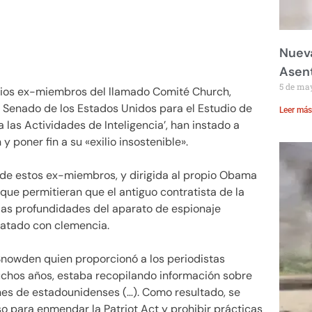
Nueva
Asent
5 de ma
rios ex-miembros del llamado Comité Church,
Senado de los Estados Unidos para el Estudio de
Leer más
as Actividades de Inteligencia’, han instado a
oner fin a su «exilio insostenible».
 de estos ex-miembros, y dirigida al propio Obama
 que permitieran que el antiguo contratista de la
las profundidades del aparato de espionaje
tratado con clemencia.
Snowden quien proporcionó a los periodistas
chos años, estaba recopilando información sobre
nes de estadounidenses (…). Como resultado, se
so para enmendar la Patriot Act y prohibir prácticas