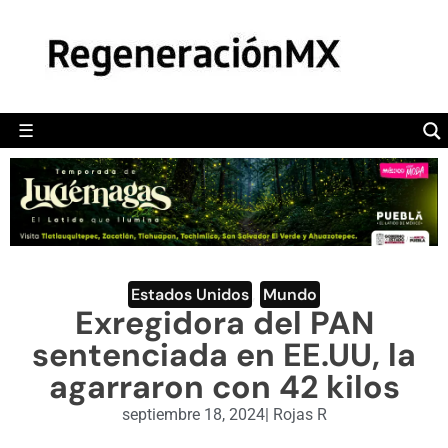
MÉXICO
POLÍTICA
MUNDO
☰
RegeneraciónMX
Sitio de noticias libre e independiente
CAMALEÓN
OPINIÓN
DEPORTES
ENGLISH SECTION
Estados Unidos
,
Mundo
Exregidora del PAN
VIDEOS
sentenciada en EE.UU, la
agarraron con 42 kilos
septiembre 18, 2024
|
Rojas R