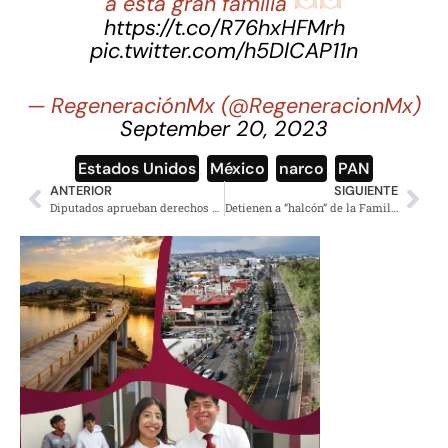
a esta gran familia
https://t.co/R76hxHFMrh
pic.twitter.com/h5DlCAP11n
— RegeneraciónMx (@RegeneracionMx)
September 20, 2023
Estados Unidos
,
México
,
narco
,
PAN
ANTERIOR
SIGUIENTE
Diputados aprueban derechos de pueblos originarios y afromexicanos
Detienen a “halcón” de la Familia Michoacana en Tláhuac