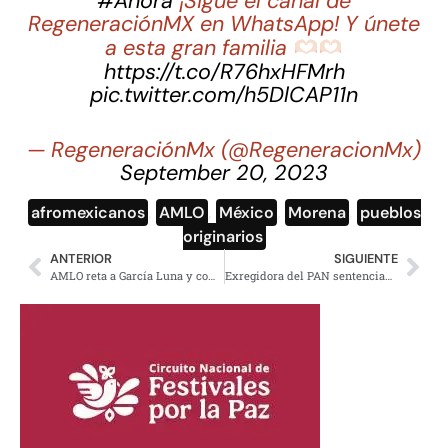
#Ahora
¡Sigue el canal de
RegeneraciónMX en WhatsApp! Y únete
a esta gran familia
https://t.co/R76hxHFMrh
pic.twitter.com/h5DlCAP11n
— RegeneraciónMx (@RegeneracionMx)
September 20, 2023
afromexicanos
,
AMLO
,
México
,
Morena
,
pueblos
originarios
ANTERIOR
SIGUIENTE
AMLO reta a García Luna y compañía a presentar pruebas en su contra
Exregidora del PAN sentenciada en EE.UU, la agarraron con 42 kilos