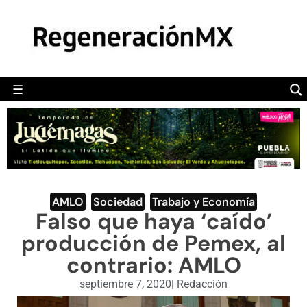
MÉXICO
POLÍTICA
MUNDO
☰
RegeneraciónMX
Sitio de noticias libre e independiente
CAMALEÓN
OPINIÓN
DEPORTES
ENGLISH SECTION
AMLO
,
Sociedad
,
Trabajo y Economía
Falso que haya ‘caído’
VIDEOS
producción de Pemex, al
contrario: AMLO
septiembre 7, 2020
|
Redacción