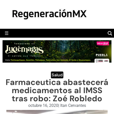
MÉXICO
POLÍTICA
MUNDO
☰
RegeneraciónMX
Sitio de noticias libre e independiente
CAMALEÓN
OPINIÓN
DEPORTES
ENGLISH SECTION
Salud
Farmaceutica abastecerá
VIDEOS
medicamentos al IMSS
tras robo: Zoé Robledo
octubre 16, 2020
|
Itan Cervantes