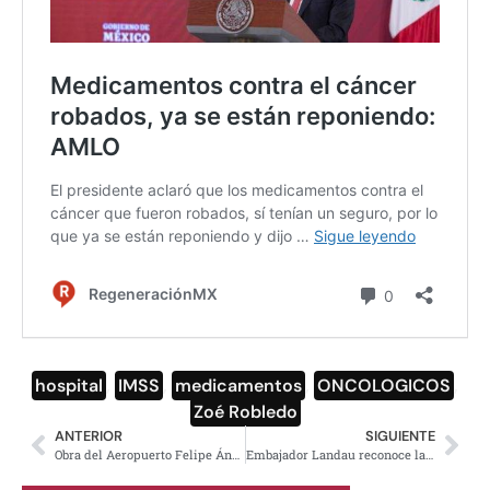
hospital
,
IMSS
,
medicamentos
,
ONCOLOGICOS
,
Zoé Robledo
ANTERIOR
SIGUIENTE
Obra del Aeropuerto Felipe Ángeles va en 40 por ciento en sólo un año
Embajador Landau reconoce labor de México en la lucha con EEUU contra el narcotráfico