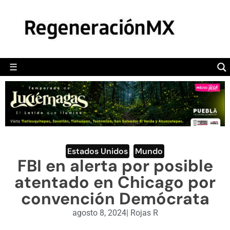
MÉXICO
POLÍTICA
MUNDO
☰
RegeneraciónMX
Sitio de noticias libre e independiente
CAMALEÓN
OPINIÓN
DEPORTES
ENGLISH SECTION
Estados Unidos
,
Mundo
FBI en alerta por posible
VIDEOS
atentado en Chicago por
convención Demócrata
agosto 8, 2024
|
Rojas R