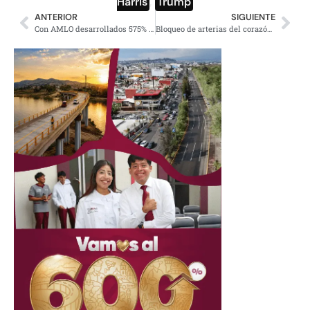
Harris
,
Trump
ANTERIOR
SIGUIENTE
Con AMLO desarrollados 575% más campos petroleros: Pemex
Bloqueo de arterias del corazón encabeza causa de defunciones: Inegi