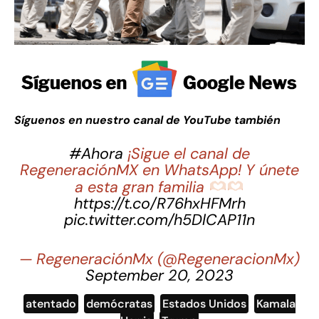
Síguenos en nuestro canal de YouTube también
#Ahora
¡Sigue el canal de
RegeneraciónMX en WhatsApp! Y únete
a esta gran familia
https://t.co/R76hxHFMrh
pic.twitter.com/h5DlCAP11n
— RegeneraciónMx (@RegeneracionMx)
September 20, 2023
atentado
,
demócratas
,
Estados Unidos
,
Kamala