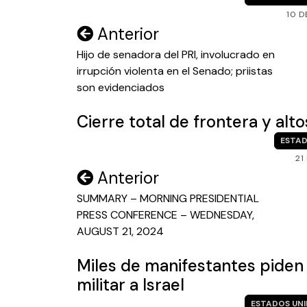
10 D
Navegación
Anterior
de
Hijo de senadora del PRI, involucrado en
irrupción violenta en el Senado; priistas
entradas
son evidenciados
Cierre total de frontera y al
ESTAD
21
Navegación
Anterior
de
SUMMARY – MORNING PRESIDENTIAL
PRESS CONFERENCE – WEDNESDAY,
entradas
AUGUST 21, 2024
Miles de manifestantes piden a
militar a Israel
ESTADOS UN