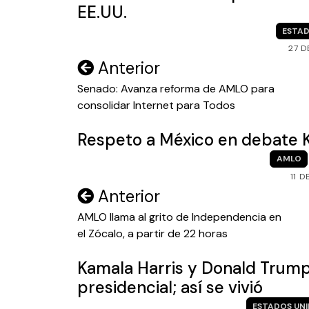
EE.UU.
ESTAD
27 D
Navegación
Anterior
de
Senado: Avanza reforma de AMLO para
consolidar Internet para Todos
entradas
Respeto a México en debate
AMLO
11 
Navegación
Anterior
de
AMLO llama al grito de Independencia en
el Zócalo, a partir de 22 horas
entradas
Kamala Harris y Donald Trump
presidencial; así se vivió
ESTADOS UN