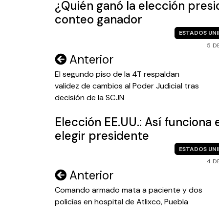
¿Quién ganó la elección presi
conteo ganador
ESTADOS UN
5 D
Navegación
Anterior
de
El segundo piso de la 4T respaldan
validez de cambios al Poder Judicial tras
entradas
decisión de la SCJN
Elección EE.UU.: Así funciona 
elegir presidente
ESTADOS UN
4 D
Navegación
Anterior
de
Comando armado mata a paciente y dos
policías en hospital de Atlixco, Puebla
entradas