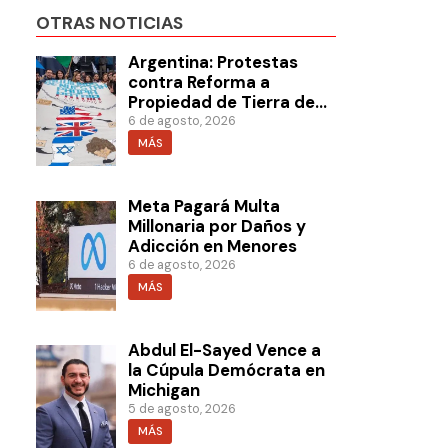
OTRAS NOTICIAS
Argentina: Protestas
contra Reforma a
Propiedad de Tierra de
Milei
6 de agosto, 2026
MÁS
Meta Pagará Multa
Millonaria por Daños y
Adicción en Menores
6 de agosto, 2026
MÁS
Abdul El-Sayed Vence a
la Cúpula Demócrata en
Michigan
5 de agosto, 2026
MÁS