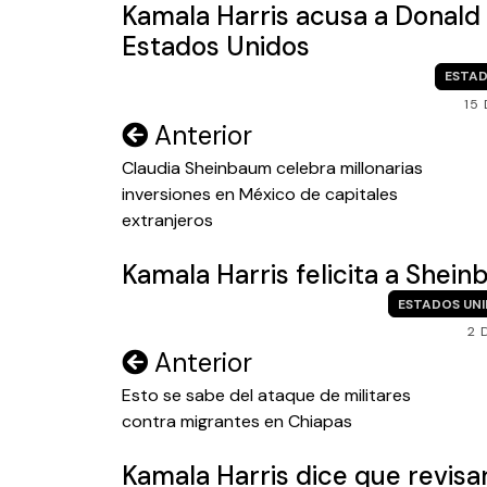
Kamala Harris acusa a Donald
Estados Unidos
ESTAD
15
Navegación
Anterior
de
Claudia Sheinbaum celebra millonarias
inversiones en México de capitales
entradas
extranjeros
Kamala Harris felicita a Shein
ESTADOS UN
2 
Navegación
Anterior
de
Esto se sabe del ataque de militares
contra migrantes en Chiapas
entradas
Kamala Harris dice que revisa