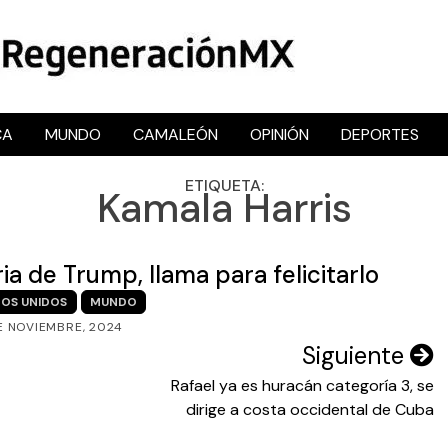
CA
MUNDO
CAMALEÓN
OPINIÓN
DEPORTES
RegeneraciónMX
Sitio de noticias libre e independiente
ETIQUETA:
Kamala Harris
a de Trump, llama para felicitarlo
OS UNIDOS
MUNDO
E NOVIEMBRE, 2024
Siguiente
Rafael ya es huracán categoría 3, se
dirige a costa occidental de Cuba