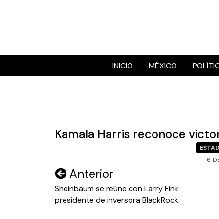
Skip
to
content
INICIO
MÉXICO
POLÍTI
Kamala Harris reconoce victori
ESTAD
6 D
Navegación
Anterior
de
Sheinbaum se reúne con Larry Fink
presidente de inversora BlackRock
entradas