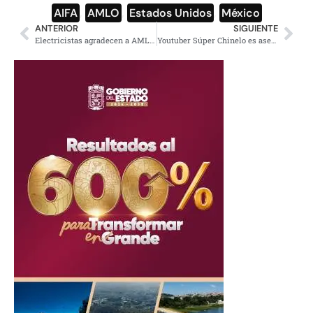
AIFA
,
AMLO
,
Estados Unidos
,
México
ANTERIOR
SIGUIENTE
Electricistas agradecen a AMLO por pensión otorgada, 9 mil beneficiados
Youtuber Súper Chinelo es asesinado frente a su esposa e hijo en Edomex