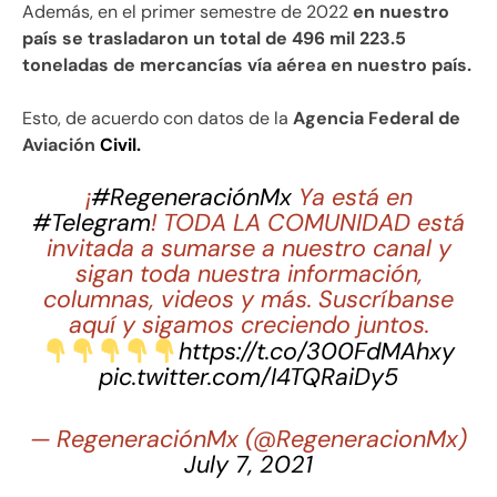
Además, en el primer semestre de 2022
en nuestro
país se trasladaron un total de 496 mil 223.5
toneladas de mercancías vía aérea en nuestro país.
Esto, de acuerdo con datos de la
Agencia Federal de
Aviación
Civil.
¡
#RegeneraciónMx
Ya está en
#Telegram
! TODA LA COMUNIDAD está
invitada a sumarse a nuestro canal y
sigan toda nuestra información,
columnas, videos y más. Suscríbanse
aquí y sigamos creciendo juntos.
https://t.co/300FdMAhxy
pic.twitter.com/I4TQRaiDy5
— RegeneraciónMx (@RegeneracionMx)
July 7, 2021