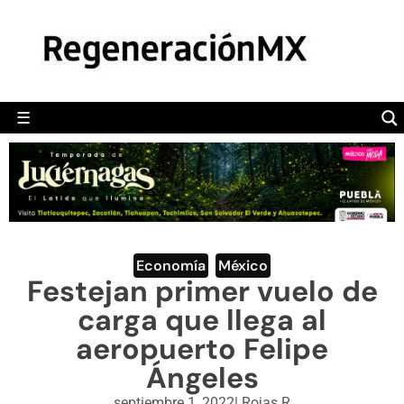
MÉXICO
POLÍTICA
MUNDO
☰
RegeneraciónMX
Sitio de noticias libre e independiente
CAMALEÓN
OPINIÓN
DEPORTES
ENGLISH SECTION
Economía
,
México
Festejan primer vuelo de
VIDEOS
carga que llega al
aeropuerto Felipe
Ángeles
septiembre 1, 2022
|
Rojas R