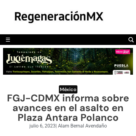
MÉXICO
POLÍTICA
MUNDO
☰
RegeneraciónMX
Sitio de noticias libre e independiente
CAMALEÓN
OPINIÓN
DEPORTES
ENGLISH SECTION
México
FGJ-CDMX informa sobre
VIDEOS
avances en el asalto en
Plaza Antara Polanco
julio 6, 2023
|
Alam Bernal Avendaño