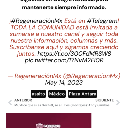
mantenerte siempre informado
.
¡
#RegeneraciónMx
Está en
#Telegram
!
TODA LA COMUNIDAD está invitada a
sumarse a nuestro canal y seguir toda
nuestra información, columnas y más.
Suscríbanse aquí y sigamos creciendo
juntos.
https://t.co/300FdMRSW8
pic.twitter.com/17NvM2FI0R
— RegeneraciónMx (@RegeneracionMx)
May 14, 2023
asalto
,
México
,
Plaza Antara
ANTERIOR
SIGUIENTE
MC dice que si es Xóchitl, se alían; Dante Delgado corrige la plana
Des (montajes): Andy Gamboa Arguedas, lo mejor del Teatro costarricense en la Ciudad de México