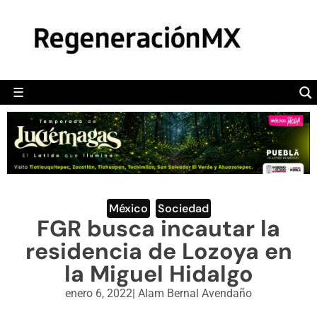
MÉXICO
POLÍTICA
MUNDO
☰
RegeneraciónMX
Sitio de noticias libre e independiente
CAMALEÓN
OPINIÓN
DEPORTES
ENGLISH SECTION
México
,
Sociedad
FGR busca incautar la
VIDEOS
residencia de Lozoya en
la Miguel Hidalgo
enero 6, 2022
|
Alam Bernal Avendaño