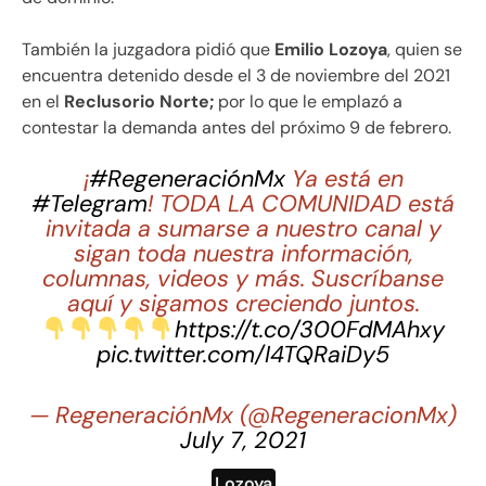
También la juzgadora pidió que
Emilio Lozoya
, quien se
encuentra detenido desde el 3 de noviembre del 2021
en el
Reclusorio Norte;
por lo que le emplazó a
contestar la demanda antes del próximo 9 de febrero.
¡
#RegeneraciónMx
Ya está en
#Telegram
! TODA LA COMUNIDAD está
invitada a sumarse a nuestro canal y
sigan toda nuestra información,
columnas, videos y más. Suscríbanse
aquí y sigamos creciendo juntos.
https://t.co/300FdMAhxy
pic.twitter.com/I4TQRaiDy5
— RegeneraciónMx (@RegeneracionMx)
July 7, 2021
Lozoya