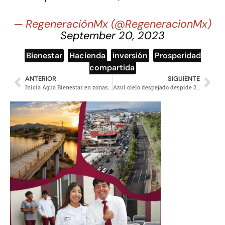
— RegeneraciónMx (@RegeneracionMx)
September 20, 2023
Bienestar
,
Hacienda
,
inversión
,
Prosperidad
compartida
ANTERIOR
SIGUIENTE
Inicia Agua Bienestar en zonas de desabasto y marginación: Brugada
Azul cielo despejado despide 2023, días fríos de Año Nuevo