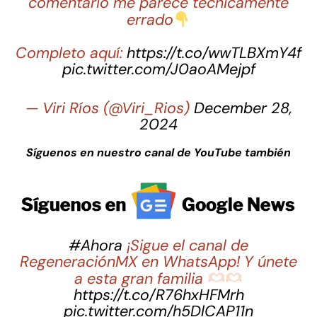
comentario me parece técnicamente
errado
Completo aquí:
https://t.co/wwTLBXmY4f
pic.twitter.com/J0aoAMejpf
— Viri Ríos (@Viri_Rios)
December 28,
2024
Síguenos en nuestro canal de YouTube también
#Ahora
¡Sigue el canal de
RegeneraciónMX en WhatsApp! Y únete
a esta gran familia
https://t.co/R76hxHFMrh
pic.twitter.com/h5DlCAP11n