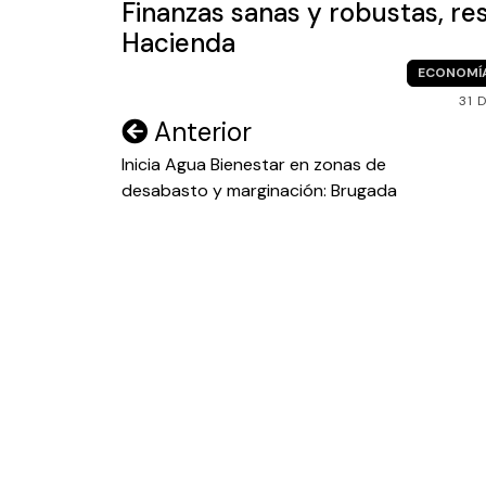
Finanzas sanas y robustas, re
Hacienda
ECONOMÍ
31 
Navegación
Anterior
de
Inicia Agua Bienestar en zonas de
desabasto y marginación: Brugada
entradas