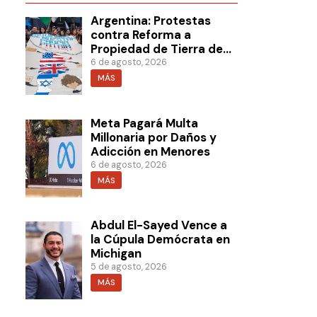
Argentina: Protestas
contra Reforma a
Propiedad de Tierra de
Milei
6 de agosto, 2026
MÁS
Meta Pagará Multa
Millonaria por Daños y
Adicción en Menores
6 de agosto, 2026
MÁS
Abdul El-Sayed Vence a
la Cúpula Demócrata en
Michigan
5 de agosto, 2026
MÁS