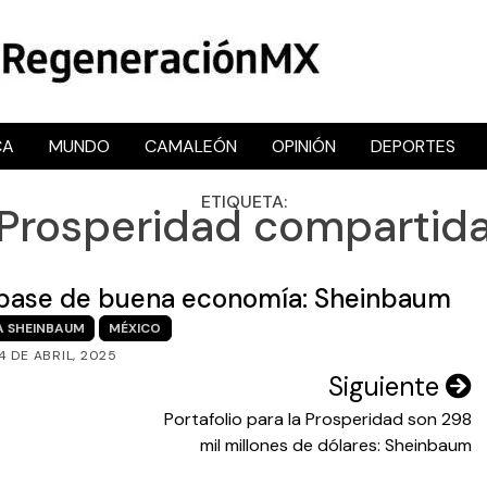
CA
MUNDO
CAMALEÓN
OPINIÓN
DEPORTES
RegeneraciónMX
Sitio de noticias libre e independiente
ETIQUETA:
Prosperidad compartid
, base de buena economía: Sheinbaum
A SHEINBAUM
MÉXICO
4 DE ABRIL, 2025
Siguiente
Portafolio para la Prosperidad son 298
mil millones de dólares: Sheinbaum