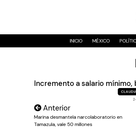
Skip
to
content
INICIO
MÉXICO
POLÍTI
Incremento a salario mínimo
CLAUDI
2
Navegación
Anterior
de
Marina desmantela narcolaboratorio en
Tamazula, vale 50 millones
entradas