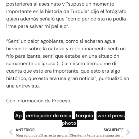
posteriores al asesinato y “supuso un momento
importante en la historia de Turquía” dijo el fotógrafo
quien además señaló que “como periodista no podía
irme para salvar mi pellejo”.
“Sentí un calor agobiante, como si echaran agua
hirviendo sobre la cabeza y repentinamente sentí un
frío paralizante, sentí que estaba en una situación
sumamente peligrosa (…) al mismo tiempo me di
cuenta que esto era importante, que esto era algo
histórico, que esto era una gran noticia”, puntualizó en
una entrevista.
Con información de Proceso.
Ap
,
embajador de rusia
,
turquia
,
world press
photo
ANTERIOR
SIGUIENTE
Migración de EU arresta migrantes en redadas y lo niega
Ofenden a tenista alemana durante partido en EU reproduciendo himno nazi (video)