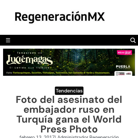
MÉXICO
POLÍTICA
MUNDO
☰
RegeneraciónMX
Sitio de noticias libre e independiente
CAMALEÓN
OPINIÓN
DEPORTES
ENGLISH SECTION
Tendencias
Foto del asesinato del
VIDEOS
embajador ruso en
Turquía gana el World
Press Photo
febrero 13, 2017
|
Administrador Regeneración